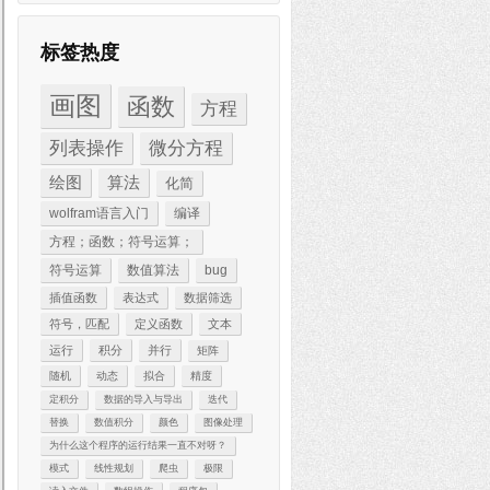
标签热度
画图
函数
方程
列表操作
微分方程
绘图
算法
化简
wolfram语言入门
编译
方程；函数；符号运算；
符号运算
数值算法
bug
插值函数
表达式
数据筛选
符号，匹配
定义函数
文本
运行
积分
并行
矩阵
随机
动态
拟合
精度
定积分
数据的导入与导出
迭代
替换
数值积分
颜色
图像处理
为什么这个程序的运行结果一直不对呀？
模式
线性规划
爬虫
极限