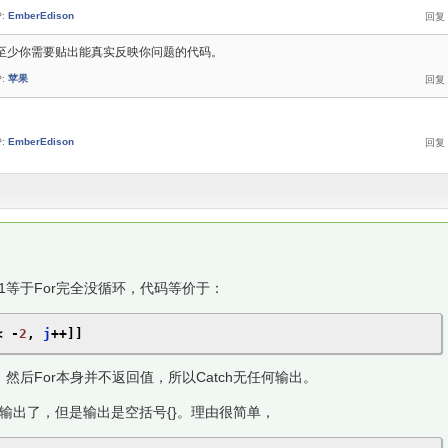
:
EmberEdison
至少你需要贴出能真实反映你问题的代码。
:
苹果
:
EmberEdison
<-1等于For完全没循环，代码等价于：
<
-
2
,
 j
++]]
w，然后For本身并不返回值，所以Catch无任何输出。
有输出了，但是输出是空括号{}。理由很简单，