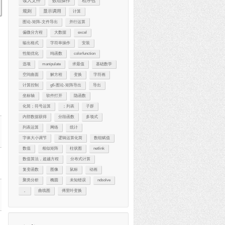
读入文件
数组操作
程序包
规则
显示调用
计算
图论-矩阵-文件导出
并行运算
偏微分方程
大数据
excel
输出格式
字符串操作
安装
性能优化
纯函数
colorfunction
选项
manipulate
求最值
基础数学
空间曲面
解方程
变换
字符画
计算控制
g6-图论-矩阵导出
导出
坐标轴
软件打开
隐函数
化简；符号运算
；列表
子群
内部数据获得
分段函数
多项式
列表运算
网络
统计
字体大小调节
逻辑运算化简
数组赋值
数值
相似矩阵
柱状图
netlink
数值算法，超越方程
分布式计算
复变函数
图像
鼠标
动画
聚类分析
椭圆
未知错误
ndsolve
，
曲线图
傅里叶变换