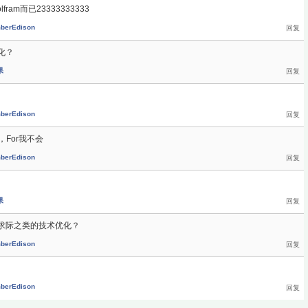
am而已23333333333
berEdison
化？
果
berEdison
，For我不会
berEdison
果
求际之类的技术优化？
berEdison
berEdison