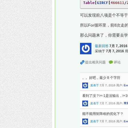
Table
[
GIRCF
[
466611
/
可以发现前八项是个不等于0或I
所以For循环里，前8次走的是App
那么问题来了，你需要去学习A
最新回答
7月 7, 2016
采纳于
7月 7, 2016
用
。。好吧，最少 8 个字符
发表于
7月 7, 2016
用户:
Em
看到了没？i<-1是没输出，i
发表于
7月 7, 2016
用户:
苹
能不能用矩阵啥的优化下？
发表于
7月 7, 2016
用户:
Em