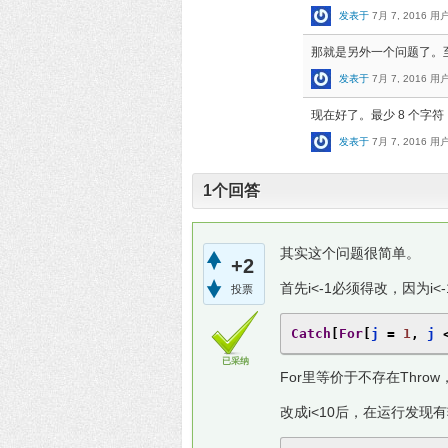
发表于
7月 7, 2016
用户
那就是另外一个问题了。
发表于
7月 7, 2016
用户
现在好了。最少 8 个字符
发表于
7月 7, 2016
用户
1
个回答
其实这个问题很简单。
+2
首先i<-1必须得改，因为i
投票
Catch
[
For
[
j 
=
1
,
 j 
已采纳
For里等价于不存在Thro
改成i<10后，在运行发现