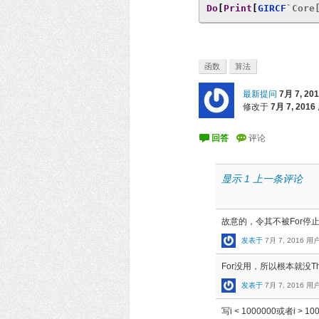
Do
[
Print
[
GIRCF
`Core
函数
算法
最新提问
7月 7, 20
修改于
7月 7, 2016
显示 1 上一条评论
故意的，令其不被For停止，
发表于
7月 7, 2016
用户
For没用，所以根本就没Th
发表于
7月 7, 2016
用户
写i < 1000000或者i > 