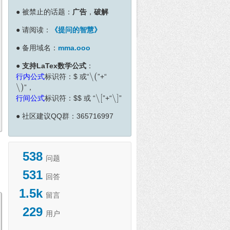
●
被禁止的话题：
广告
，
破解
●
请阅读：
《提问的智慧》
●
备用域名：
mma.ooo
●
支持LaTex数学公式
：
∖
(
行内公式
标识符：
$
或“
”+“
∖
(
∖
)
”，
∖
)
∖
[
∖
]
行间公式
标识符：
$
$
或 “
”+“
”
∖
[
∖
]
●
社区建议QQ群：365716997
538
问题
531
回答
1.5k
留言
229
用户