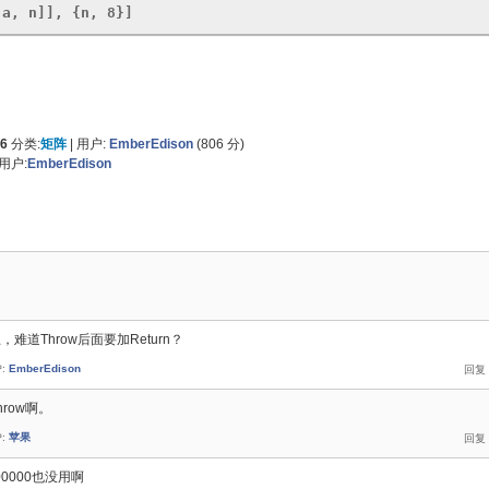
[a, n]], {n, 8}]
16
分类:
矩阵
|
用户:
EmberEdison
(
806
分)
用户:
EmberEdison
难道Throw后面要加Return？
:
EmberEdison
row啊。
:
苹果
1000000也没用啊