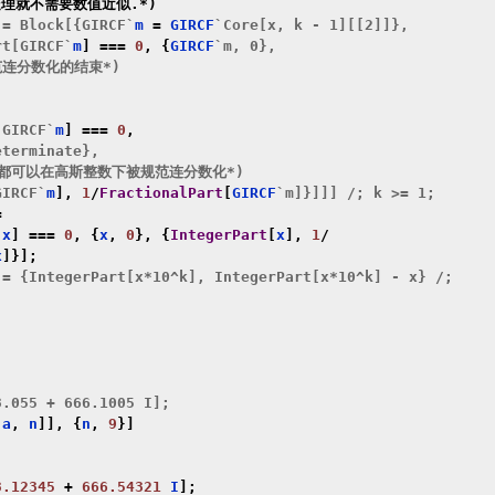
理就不需要数值近似.*)
:= Block[{GIRCF`
m 
=
 GIRCF
`Core[x, k - 1][[2]]},

rt[GIRCF`
m
]
===
0
,
{
GIRCF
`m, 0},

范连分数化的结束*)

[GIRCF`
m
]
===
0
,
terminate},

数都可以在高斯整数下被规范连分数化*)

GIRCF`
m
],
1
/
FractionalPart
[
GIRCF
`m]}]]] /; k >= 1;

=
[
x
]
===
0
,
{
x
,
0
},
{
IntegerPart
[
x
],
1
/
x
]}];
:= {IntegerPart[x*10^k], IntegerPart[x*10^k] - x} /;

.055 + 666.1005 I];

[
a
,
 n
]],
{
n
,
9
}]
3.12345
+
666.54321
 I
];