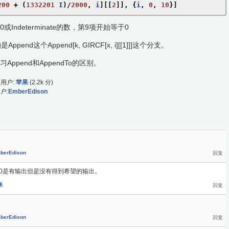
200
+
(
1332201
 I
)/
2000
,
 i
][[
2
]],
{
i
,
0
,
10
}]
ndeterminate的数，第9项开始等于0
end这个Append[k, GIRCF[x, i][[1]]]这个分支。
ppend和AppendTo的区别。
用户:
苹果
(
2.2k
分)
户:
EmberEdison
berEdison
<10是有输出但是没有得到希望的输出。
果
berEdison