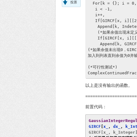
投票
  For[k = {}; i = 0,

   i < -1,

   i++,

   If[GIRCF[x, i][[2
    Append[k, Indete
    (*如果余值出现未定
    If[GIRCF[x, i][[
     Append[k, GIRCF
(*如果余值未出现0，GIRCF[x
加入到列表直到余值为0并输
(*可行性测试*)

ComplexContinuedFrac
以上是没有输出的函数。
=====================
前置代码：
GaussianIntegerRegu
GIRCF
[
x_
,
 dx_
,
 k_In
GIRCF[x_, k_Integer