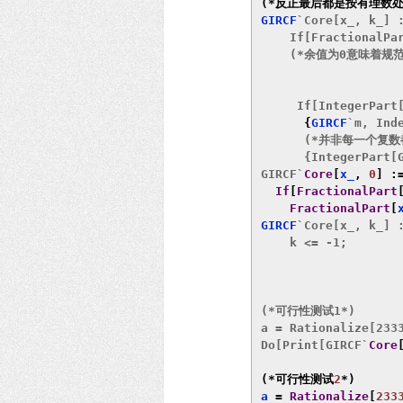
(*反正最后都是按有理数处
GIRCF
`Core[x_, k_] 
    If[FractionalPa
    (*余值为0意味着规
     If[IntegerPart
{
GIRCF
`m, Inde
      (*并非每一个复
      {IntegerPart[
GIRCF`
Core
[
x_
,
0
]
:
If
[
FractionalPart
FractionalPart
[
GIRCF
`Core[x_, k_] 
    k <= -1;

(*可行性测试1*)

a = Rationalize[2333
Do[Print[GIRCF`
Core
(*可行性测试
2
*)
a 
=
Rationalize
[
233