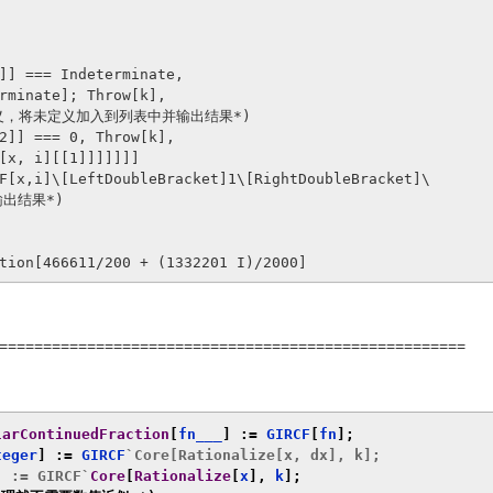
]] === Indeterminate,

rminate]; Throw[k],

义，将未定义加入到列表中并输出结果*)

2]] === 0, Throw[k], 

[x, i][[1]]]]]]]

,i]\[LeftDoubleBracket]1\[RightDoubleBracket]\

出结果*)

tion[466611/200 + (1332201 I)/2000]
=====================================================
larContinuedFraction
[
fn___
]
:=
 GIRCF
[
fn
];
teger
]
:=
 GIRCF
`Core[Rationalize[x, dx], k];

] := GIRCF`
Core
[
Rationalize
[
x
],
 k
];