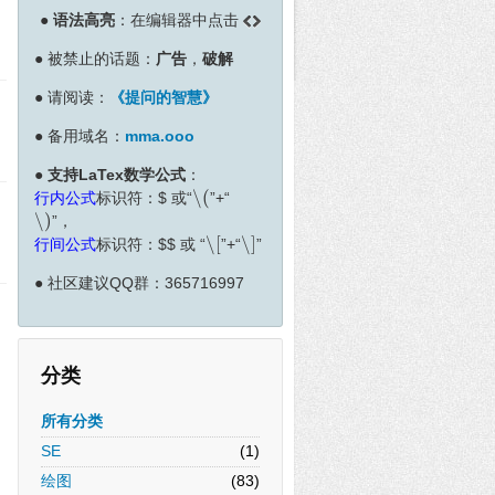
●
语法高亮
：在编辑器中点击
●
被禁止的话题：
广告
，
破解
●
请阅读：
《提问的智慧》
●
备用域名：
mma.ooo
●
支持LaTex数学公式
：
∖
(
行内公式
标识符：
$
或“
”+“
∖
(
∖
)
”，
∖
)
∖
[
∖
]
行间公式
标识符：
$
$
或 “
”+“
”
∖
[
∖
]
●
社区建议QQ群：365716997
分类
所有分类
SE
(1)
绘图
(83)