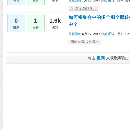
最新回答
7月 23, 2017
分类:
图论
|
用户:
野
投票
回答
浏览
g6-图论-矩阵导出
如何将集合中的多个图全部转
0
1
1.6k
中？
投票
回答
浏览
最新回答
6月 17, 2017
分类:
图论
|
用户:
Lo
图论-矩阵-文件导出
点击
提问
来获取帮助