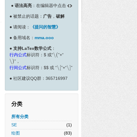
●
语法高亮
：在编辑器中点击
●
被禁止的话题：
广告
，
破解
●
请阅读：
《提问的智慧》
●
备用域名：
mma.ooo
●
支持LaTex数学公式
：
∖
(
行内公式
标识符：
$
或“
”+“
∖
(
∖
)
”，
∖
)
∖
[
∖
]
行间公式
标识符：
$
$
或 “
”+“
”
∖
[
∖
]
●
社区建议QQ群：365716997
分类
所有分类
SE
(1)
绘图
(83)