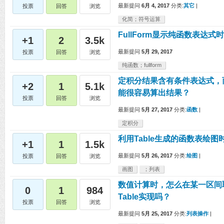
最新提问
6月 4, 2017
分类:
其它
|
投票
回答
浏览
化简；符号运算
FullForm显示纯函数表达
+1
2
3.5k
最新提问
5月 29, 2017
投票
回答
浏览
纯函数；fullform
定积分结果含有条件表达式，
+2
1
5.1k
能很容易算出结果？
投票
回答
浏览
最新提问
5月 27, 2017
分类:
函数
|
定积分
利用Table生成的函数表绘
+1
1
1.5k
最新提问
5月 26, 2017
分类:
绘图
|
投票
回答
浏览
画图
；列表
数值计算时，怎么在某一区间
0
1
984
Table实现吗？
投票
回答
浏览
最新提问
5月 25, 2017
分类:
列表操作
|