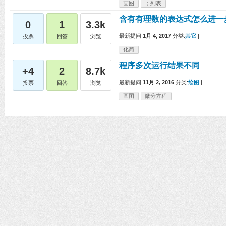
画图
；列表
含有有理数的表达式怎么进一
0
1
3.3k
最新提问
1月 4, 2017
分类:
其它
|
投票
回答
浏览
化简
程序多次运行结果不同
+4
2
8.7k
最新提问
11月 2, 2016
分类:
绘图
|
投票
回答
浏览
画图
微分方程