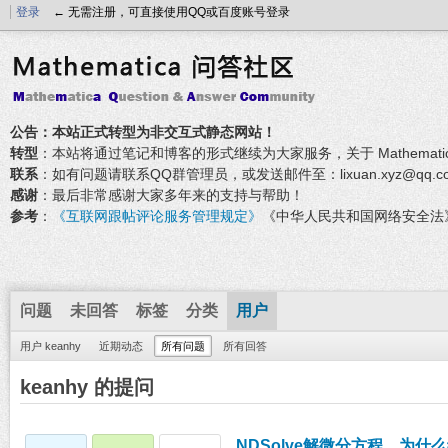
登录
← 无需注册，可直接使用QQ或百度账号登录
公告：本站正式转型为非交互式静态网站！
转型
：本站将通过笔记和博客的形式继续为大家服务，关于 Mathemati
联系
：如有问题请联系QQ群管理员，或发送邮件至：lixuan.xyz@qq.c
感谢
：最后非常感谢大家多年来的支持与帮助！
参考
：
《互联网跟帖评论服务管理规定》
《中华人民共和国网络安全法
问题
未回答
标签
分类
用户
用户 keanhy
近期动态
所有问题
所有回答
keanhy 的提问
NDSolve解微分方程，为什