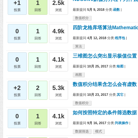
+1
1
2.5k
最新提问
5月 9, 2018
分类:
函数
|
投票
回答
浏览
数值积分
四阶龙格库塔算法Mathema
0
1
4.9k
最新提问
4月 12, 2018
分类:
程序包
|
投票
回答
浏览
算法
三维图怎么突出显示极值位置
0
1
4.1k
最新提问
10月 25, 2017
分类:
绘图
|
投票
回答
浏览
画图
数值积分结果含怎么会有虚数
+2
2
5.3k
最新提问
10月 23, 2017
分类:
其它
|
投票
回答
浏览
数值积分
如何按照特定的条件筛选数据
0
1
4.1k
最新提问
9月 16, 2017
分类:
列表操作
|
投票
回答
浏览
数据筛选
模式