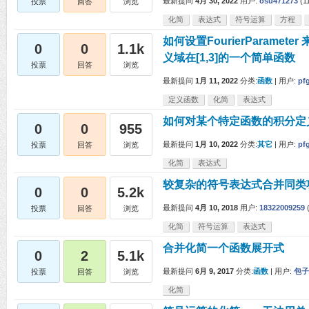
最新提问
4月 30, 2022
用户:
osu471273
(
1
投票
回答
浏览
化简
表达式
符号运算
方程
如何设置FourierParame
0
0
1.1k
义域在[1,3]的一个简单函数
投票
回答
浏览
最新提问
1月 11, 2022
分类:
函数
|
用户:
pf
定义函数
化简
表达式
如何对某个特定函数的积分定
0
0
955
最新提问
1月 10, 2022
分类:
其它
|
用户:
pf
投票
回答
浏览
化简
表达式
较复杂的符号表达式合并同类
0
0
5.2k
最新提问
4月 10, 2018
用户:
18322009259
投票
回答
浏览
化简
符号运算
表达式
合并化简一个函数展开式
0
2
5.1k
最新提问
6月 9, 2017
分类:
函数
|
用户:
包子
投票
回答
浏览
化简