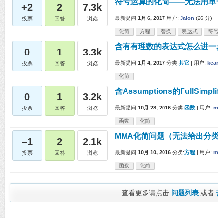
符号运算的化简——无法用单
+2
2
7.3k
最新提问
1月 6, 2017
用户:
Jalon
(
26
分)
投票
回答
浏览
化简
方程
替换
表达式
符
含有有理数的表达式怎么进一
0
1
3.3k
最新提问
1月 4, 2017
分类:
其它
|
用户:
kea
投票
回答
浏览
化简
含Assumptions的FullSimpl
0
1
3.2k
最新提问
10月 28, 2016
分类:
函数
|
用户:
m
投票
回答
浏览
函数
化简
MMA化简问题（无法给出分
–1
2
2.1k
最新提问
10月 10, 2016
分类:
方程
|
用户:
m
投票
回答
浏览
函数
化简
查看更多请点击
问题列表
或者