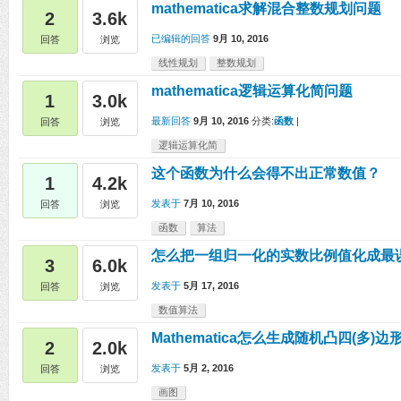
mathematica求解混合整数规划问题
2
3.6k
已编辑的回答
9月 10, 2016
回答
浏览
线性规划
整数规划
mathematica逻辑运算化简问题
1
3.0k
最新回答
9月 10, 2016
分类:
函数
|
回答
浏览
逻辑运算化简
这个函数为什么会得不出正常数值？
1
4.2k
发表于
7月 10, 2016
回答
浏览
函数
算法
怎么把一组归一化的实数比例值化成最
3
6.0k
发表于
5月 17, 2016
回答
浏览
数值算法
Mathematica怎么生成随机凸四(多)边
2
2.0k
发表于
5月 2, 2016
回答
浏览
画图