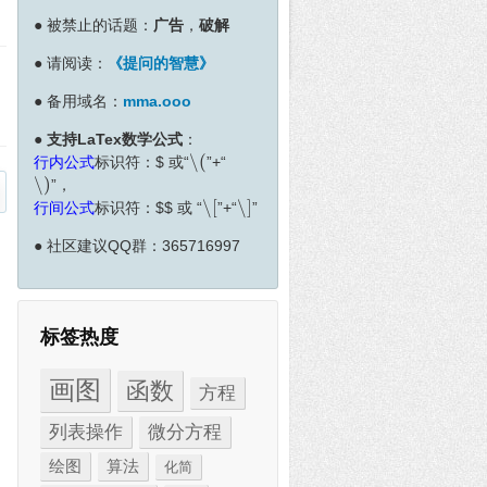
●
被禁止的话题：
广告
，
破解
●
请阅读：
《提问的智慧》
●
备用域名：
mma.ooo
●
支持LaTex数学公式
：
∖
(
行内公式
标识符：
$
或“
”+“
∖
(
∖
)
”，
∖
)
∖
[
∖
]
行间公式
标识符：
$
$
或 “
”+“
”
∖
[
∖
]
●
社区建议QQ群：365716997
标签热度
画图
函数
方程
列表操作
微分方程
绘图
算法
化简