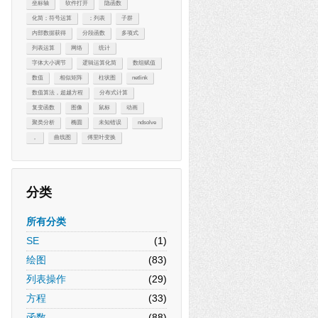
坐标轴
软件打开
隐函数
化简；符号运算
；列表
子群
内部数据获得
分段函数
多项式
列表运算
网络
统计
字体大小调节
逻辑运算化简
数组赋值
数值
相似矩阵
柱状图
netlink
数值算法，超越方程
分布式计算
复变函数
图像
鼠标
动画
聚类分析
椭圆
未知错误
ndsolve
，
曲线图
傅里叶变换
分类
所有分类
SE
(1)
绘图
(83)
列表操作
(29)
方程
(33)
函数
(88)