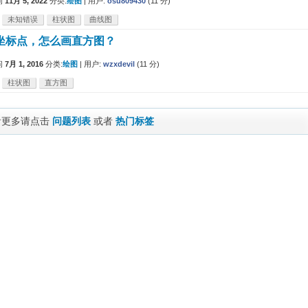
问
11月 5, 2022
分类:
绘图
|
用户:
osu809430
(
11
分)
未知错误
柱状图
曲线图
坐标点，怎么画直方图？
问
7月 1, 2016
分类:
绘图
|
用户:
wzxdevil
(
11
分)
柱状图
直方图
看更多请点击
问题列表
或者
热门标签