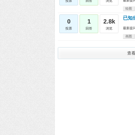
最新提
投票
回答
浏览
绘图
已知
0
1
2.8k
最新提
投票
回答
浏览
画图
查