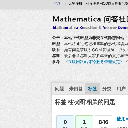
登录
← 无需注册，可直接使用QQ或百度账号
公告：本站正式转型为非交互式静态网站！
转型
：本站将通过笔记和博客的形式继续为大家
联系
：如有问题请联系QQ群管理员，或发送邮件至
感谢
：最后非常感谢大家多年来的支持与帮
参考
：
《互联网跟帖评论服务管理规定》
《
问题
未回答
标签
分类
用户
标签'柱状图'相关的问题
使用
0
1
846