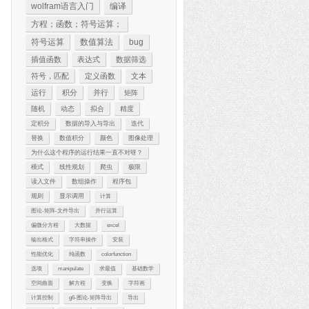
wolfram语言入门
编译
方程；函数；符号运算；
符号运算
数值算法
bug
插值函数
表达式
数据筛选
符号，匹配
定义函数
文本
运行
积分
并行
矩阵
随机
动态
拟合
精度
定积分
数据的导入与导出
迭代
替换
数值积分
颜色
图像处理
为什么这个程序的运行结果一直不对呀？
模式
线性规划
爬虫
极限
读入文件
数组操作
程序包
规则
显示调用
计算
图论-矩阵-文件导出
并行运算
偏微分方程
大数据
excel
输出格式
字符串操作
安装
性能优化
纯函数
colorfunction
选项
manipulate
求最值
基础数学
空间曲面
解方程
变换
字符画
计算控制
g6-图论-矩阵导出
导出