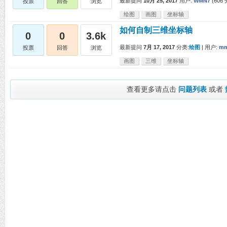
最新提问
10月 25, 2017
用户:
WMN7
(
606
投票
回答
浏览
绘图
画图
坐标轴
如何自制三维坐标轴
0
0
3.6k
最新提问
7月 17, 2017
分类:
绘图
|
用户:
mm
投票
回答
浏览
画图
三维
坐标轴
查看更多请点击
问题列表
或者