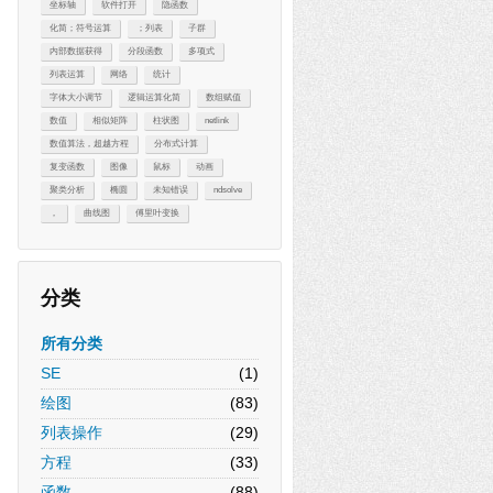
坐标轴
软件打开
隐函数
化简；符号运算
；列表
子群
内部数据获得
分段函数
多项式
列表运算
网络
统计
字体大小调节
逻辑运算化简
数组赋值
数值
相似矩阵
柱状图
netlink
数值算法，超越方程
分布式计算
复变函数
图像
鼠标
动画
聚类分析
椭圆
未知错误
ndsolve
，
曲线图
傅里叶变换
分类
所有分类
SE
(1)
绘图
(83)
列表操作
(29)
方程
(33)
函数
(88)