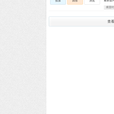
最新提
投票
回答
浏览
傅里
查