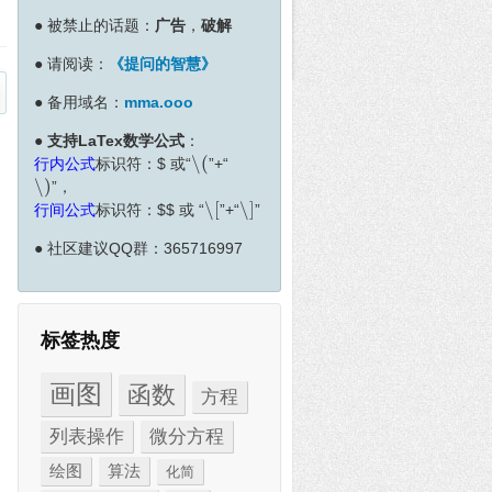
●
被禁止的话题：
广告
，
破解
●
请阅读：
《提问的智慧》
●
备用域名：
mma.ooo
●
支持LaTex数学公式
：
∖
(
行内公式
标识符：
$
或“
”+“
∖
(
∖
)
”，
∖
)
∖
[
∖
]
行间公式
标识符：
$
$
或 “
”+“
”
∖
[
∖
]
●
社区建议QQ群：365716997
标签热度
画图
函数
方程
列表操作
微分方程
绘图
算法
化简