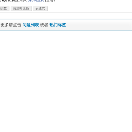
问
6月 8, 2022
用户:
osu462270
(
11
分)
叶级数
傅里叶变换
表达式
看更多请点击
问题列表
或者
热门标签