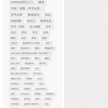
wolfram语言入门
编译
方程；函数；符号运算；
符号运算
数值算法
bug
插值函数
表达式
数据筛选
符号，匹配
定义函数
文本
运行
积分
并行
矩阵
随机
动态
拟合
精度
定积分
数据的导入与导出
迭代
替换
数值积分
颜色
图像处理
为什么这个程序的运行结果一直不对呀？
模式
线性规划
爬虫
极限
读入文件
数组操作
程序包
规则
显示调用
计算
图论-矩阵-文件导出
并行运算
偏微分方程
大数据
excel
输出格式
字符串操作
安装
性能优化
纯函数
colorfunction
选项
manipulate
求最值
基础数学
空间曲面
解方程
变换
字符画
计算控制
g6-图论-矩阵导出
导出