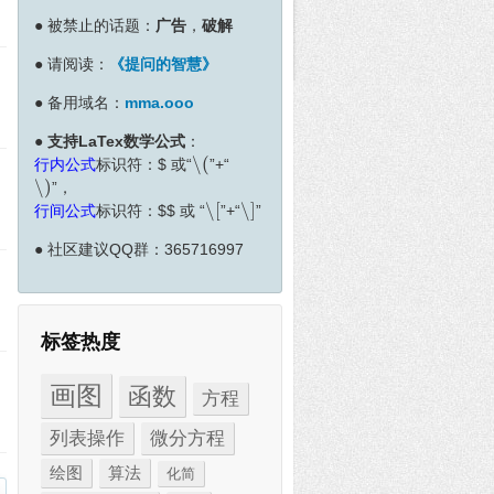
●
被禁止的话题：
广告
，
破解
●
请阅读：
《提问的智慧》
●
备用域名：
mma.ooo
●
支持LaTex数学公式
：
∖
(
行内公式
标识符：
$
或“
”+“
∖
(
∖
)
”，
∖
)
∖
[
∖
]
行间公式
标识符：
$
$
或 “
”+“
”
∖
[
∖
]
●
社区建议QQ群：365716997
标签热度
画图
函数
方程
列表操作
微分方程
绘图
算法
化简