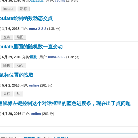
问
4月 18, 2020
分类:
动态交互
|
用户:
cvgmt
(
276
分)
locator
动态
ipulate绘制函数动态交点
问
1月 6, 2018
用户:
mma-2-2-2
(
1.3k
分)
交点
绘图
ipulate里面的随机数一直变动
问
6月 29, 2016
分类:
函数
|
用户:
mma-2-2-2
(
1.3k
分)
随机
动态
里鼠标位置的找取
问
5月 2, 2016
用户:
online
(
261
分)
鼠标
3d
用鼠标左键控制这个对话框里的蓝色进度条，现在出了点问题
问
4月 29, 2016
用户:
online
(
261
分)