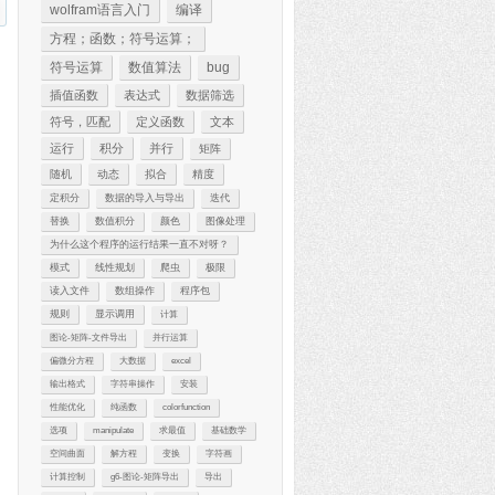
wolfram语言入门
编译
方程；函数；符号运算；
符号运算
数值算法
bug
插值函数
表达式
数据筛选
符号，匹配
定义函数
文本
运行
积分
并行
矩阵
随机
动态
拟合
精度
定积分
数据的导入与导出
迭代
替换
数值积分
颜色
图像处理
为什么这个程序的运行结果一直不对呀？
模式
线性规划
爬虫
极限
读入文件
数组操作
程序包
规则
显示调用
计算
图论-矩阵-文件导出
并行运算
偏微分方程
大数据
excel
输出格式
字符串操作
安装
性能优化
纯函数
colorfunction
选项
manipulate
求最值
基础数学
空间曲面
解方程
变换
字符画
计算控制
g6-图论-矩阵导出
导出