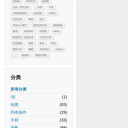
坐标轴
软件打开
隐函数
化简；符号运算
；列表
子群
内部数据获得
分段函数
多项式
列表运算
网络
统计
字体大小调节
逻辑运算化简
数组赋值
数值
相似矩阵
柱状图
netlink
数值算法，超越方程
分布式计算
复变函数
图像
鼠标
动画
聚类分析
椭圆
未知错误
ndsolve
，
曲线图
傅里叶变换
分类
所有分类
SE
(1)
绘图
(83)
列表操作
(29)
方程
(33)
函数
(88)