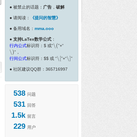
●
被禁止的话题：
广告
，
破解
●
请阅读：
《提问的智慧》
●
备用域名：
mma.ooo
●
支持LaTex数学公式
：
∖
(
行内公式
标识符：
$
或“
”+“
∖
(
∖
)
”，
∖
)
∖
[
∖
]
行间公式
标识符：
$
$
或 “
”+“
”
∖
[
∖
]
●
社区建议QQ群：365716997
538
问题
531
回答
1.5k
留言
229
用户