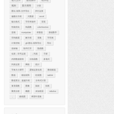
读入文件
数组操作
程序包
规则
显示调用
计算
图论-矩阵-文件导出
并行运算
偏微分方程
大数据
excel
输出格式
字符串操作
安装
性能优化
纯函数
colorfunction
选项
manipulate
求最值
基础数学
空间曲面
解方程
变换
字符画
计算控制
g6-图论-矩阵导出
导出
坐标轴
软件打开
隐函数
化简；符号运算
；列表
子群
内部数据获得
分段函数
多项式
列表运算
网络
统计
字体大小调节
逻辑运算化简
数组赋值
数值
相似矩阵
柱状图
netlink
数值算法，超越方程
分布式计算
复变函数
图像
鼠标
动画
聚类分析
椭圆
未知错误
ndsolve
，
曲线图
傅里叶变换