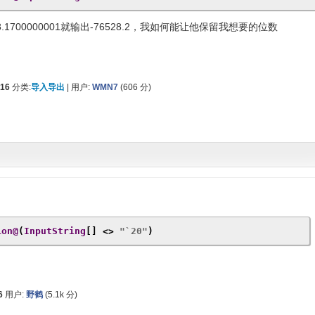
.1700000001就输出-76528.2，我如何能让他保留我想要的位数
016
分类:
导入导出
|
用户:
WMN7
(
606
分)
：
ion@
(
InputString
[]
<>
"`20"
)
6
用户:
野鹤
(
5.1k
分)