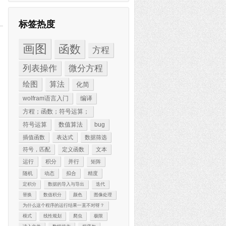
标签热度
画图
函数
方程
列表操作
微分方程
绘图
算法
化简
wolfram语言入门
编译
方程；函数；符号运算；
符号运算
数值算法
bug
插值函数
表达式
数据筛选
符号，匹配
定义函数
文本
运行
积分
并行
矩阵
随机
动态
拟合
精度
定积分
数据的导入与导出
迭代
替换
数值积分
颜色
图像处理
为什么这个程序的运行结果一直不对呀？
模式
线性规划
爬虫
极限