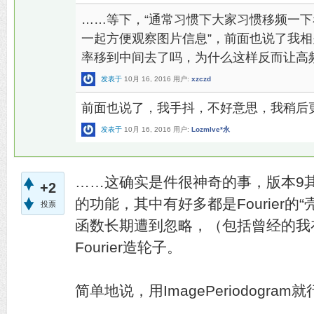
……等下，“通常习惯下大家习惯移频一
一起方便观察图片信息”，前面也说了我
率移到中间去了吗，为什么这样反而让高
发表于
10月 16, 2016
用户:
xzczd
前面也说了，我手抖，不好意思，我稍后
发表于
10月 16, 2016
用户:
Lozmlve*永
……这确实是件很神奇的事，版本9
+2
的功能，其中有好多都是Fourier的
投票
函数长期遭到忽略，（包括曾经的我
Fourier造轮子。
简单地说，用ImagePeriodogram