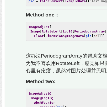
pic 
=
ColorConvert
[
ExampleData
[{
"TestImag
Method one：
ImageAdjust
[
Image
[
RotateLeft
[
Log10
[
PeriodogramArray
[
Floor
[
Dimensions@ImageData
[
pic
]/
2
]]]]
这办法PeriodogramArray的
为我不喜欢用RotateLeft，感觉
心里有疙瘩，虽然对图片处理并无明
Method two:
ImageAdjust@
Image@Log10@
Abs@Fourier
[