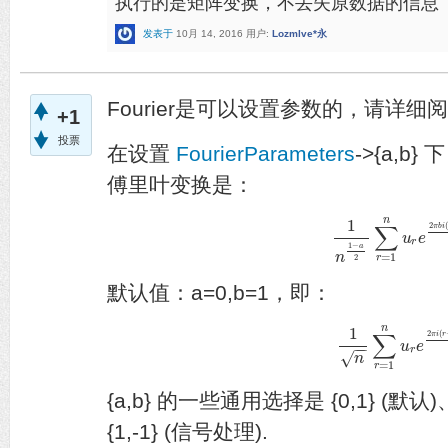
执行的是矩阵变换，不丢失原数据的信息
发表于
10月 14, 2016
用户:
Lozmlve*永
Fourier是可以设置参数的，请详
+1
投票
在设置
FourierParameters
->{a,b}
傅里叶变换是：
n
1
2
∑
π
b
i
1
n
1
−
a
2
∑
r
=
u
1
n
e
u
r
e
2
r
1
−
a
n
=
1
r
2
默认值：a=0,b=1，即：
n
1
2
(
∑
π
i
r
1
n
∑
r
=
1
n
u
u
r
e
2
e
π
i
(
r
−
−
r
√
n
=
1
r
{a,b} 的一些通用选择是 {0,1} (默认)
{1,-1} (信号处理).