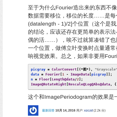
至于为什么Fourier造出来的东西不像
数据需要移位，移位的长度……是每个维度
(datalength - 1)/2]个位置
的结论，应该还存在更简单的表示法
偶的活……），唉不过就算凑错了也
一个位置，做傅立叶变换时点量通常
响视觉效果。总之，如果非要用Fouri
picgray 
=
ColorConvert
[(*图*),
"Grayscale
data 
=
Fourier
[
1
-
ImageData
[
picgray
]];
n 
=
Floor
[
Length@data
/
2
];
Image@RotateRight
[
Rescale@Log@Abs@data
,
{
这个和ImagePeriodogram的
最新回答
10月 14, 2016
用户:
xzczd
(
2.2k
分)