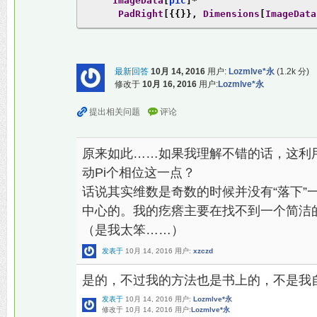
ImageData
[
pic
]*
PadRight
[{{}},
Dimensions
[
ImageData
最新回答
10月 14, 2016
用户:
Lozmlve*永
(
1.2k
分)
修改于
10月 16, 2016
用户:
Lozmlve*永
原来如此……如果我理解不错的话，这利用
动Pi个相位这一点？
话说其实维数是奇数的时候并没有“落下”
中心的。我的疙瘩主要在找不到一个简洁
（是我太笨……）
发表于
10月 14, 2016
用户:
xzczd
是的，不过我的方法也是书上的，不是我
发表于
10月 14, 2016
用户:
Lozmlve*永
修改于
10月 14, 2016
用户:
Lozmlve*永