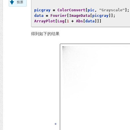
投票
picgray 
=
ColorConvert
[
pic
,
"Grayscale"
];
data 
=
Fourier
[
ImageData
[
picgray
]];
ArrayPlot
[
Log
[
1
+
Abs
[
data
]]]
得到如下的结果