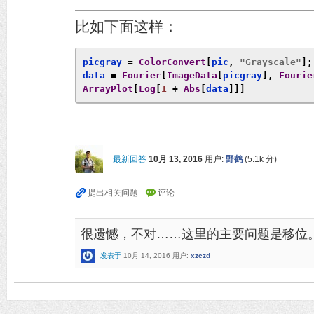
比如下面这样：
picgray 
=
ColorConvert
[
pic
,
"Grayscale"
];
data 
=
Fourier
[
ImageData
[
picgray
],
Fourie
ArrayPlot
[
Log
[
1
+
Abs
[
data
]]]
最新回答
10月 13, 2016
用户:
野鹤
(
5.1k
分)
很遗憾，不对……这里的主要问题是移位
发表于
10月 14, 2016
用户:
xzczd