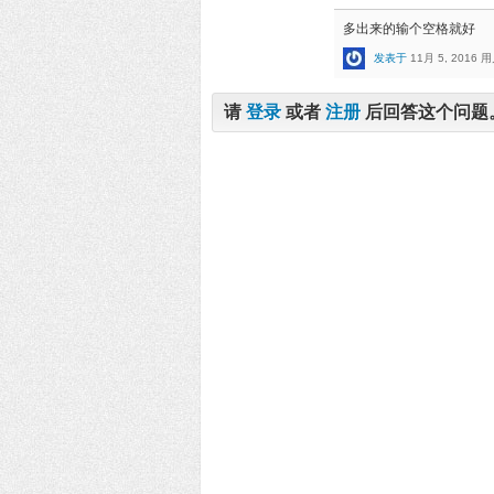
多出来的输个空格就好
发表于
11月 5, 2016
用
请
登录
或者
注册
后回答这个问题