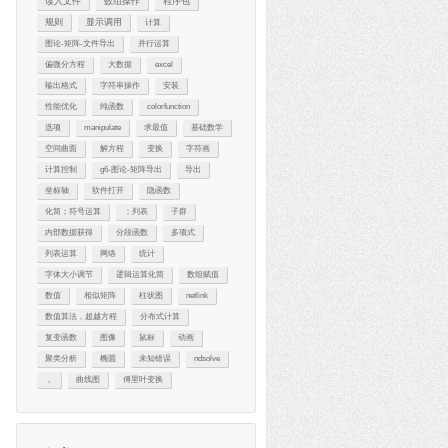
读入文件
数组操作
程序包
规则
显示调用
计算
图论-矩阵-文件导出
并行运算
偏微分方程
大数据
excel
输出格式
字符串操作
安装
性能优化
纯函数
colorfunction
选项
manipulate
求最值
基础数学
空间曲面
解方程
变换
字符画
计算控制
g6-图论-矩阵导出
导出
坐标轴
软件打开
隐函数
化简；符号运算
；列表
子群
内部数据获得
分段函数
多项式
列表运算
网络
统计
字体大小调节
逻辑运算化简
数组赋值
数值
相似矩阵
柱状图
netlink
数值算法，超越方程
分布式计算
复变函数
图像
鼠标
动画
聚类分析
椭圆
未知错误
ndsolve
，
曲线图
傅里叶变换