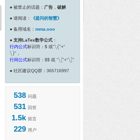
●
被禁止的话题：
广告
，
破解
●
请阅读：
《提问的智慧》
●
备用域名：
mma.ooo
●
支持LaTex数学公式
：
∖
(
行内公式
标识符：
$
或“
”+“
∖
(
∖
)
”，
∖
)
∖
[
∖
]
行间公式
标识符：
$
$
或 “
”+“
”
∖
[
∖
]
●
社区建议QQ群：365716997
538
问题
531
回答
1.5k
留言
229
用户