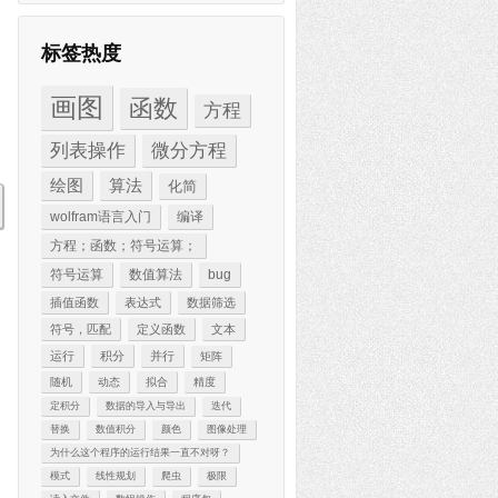
标签热度
画图
函数
方程
列表操作
微分方程
绘图
算法
化简
wolfram语言入门
编译
方程；函数；符号运算；
符号运算
数值算法
bug
插值函数
表达式
数据筛选
符号，匹配
定义函数
文本
运行
积分
并行
矩阵
随机
动态
拟合
精度
定积分
数据的导入与导出
迭代
替换
数值积分
颜色
图像处理
为什么这个程序的运行结果一直不对呀？
模式
线性规划
爬虫
极限