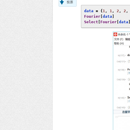
投票
data 
=
{
1
,
1
,
2
,
2
,
Fourier
[
data
]
Select
[
Fourier
[
data