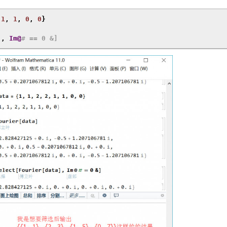
1
,
1
,
0
,
0
}
],
Im@
# == 0 &]