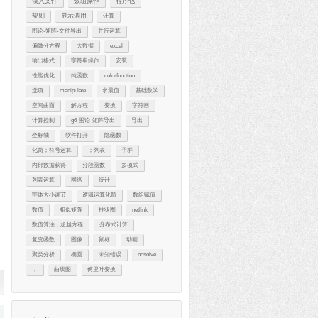
读入文件
数组操作
程序包
规则
显示调用
计算
图论-矩阵-文件导出
并行运算
偏微分方程
大数据
excel
输出格式
字符串操作
安装
性能优化
纯函数
colorfunction
选项
manipulate
求最值
基础数学
空间曲面
解方程
变换
字符画
计算控制
g6-图论-矩阵导出
导出
坐标轴
软件打开
隐函数
化简；符号运算
；列表
子群
内部数据获得
分段函数
多项式
列表运算
网络
统计
字体大小调节
逻辑运算化简
数组赋值
数值
相似矩阵
柱状图
netlink
数值算法，超越方程
分布式计算
复变函数
图像
鼠标
动画
聚类分析
椭圆
未知错误
ndsolve
，
曲线图
傅里叶变换