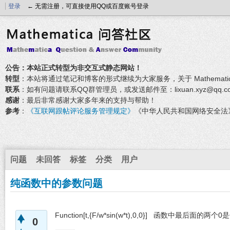
登录
← 无需注册，可直接使用QQ或百度账号登录
公告：本站正式转型为非交互式静态网站！
转型
：本站将通过笔记和博客的形式继续为大家服务，关于 Mathemati
联系
：如有问题请联系QQ群管理员，或发送邮件至：lixuan.xyz@qq.c
感谢
：最后非常感谢大家多年来的支持与帮助！
参考
：
《互联网跟帖评论服务管理规定》
《中华人民共和国网络安全法
问题
未回答
标签
分类
用户
纯函数中的参数问题
Function[t,{F/w*sin(w*t),0,0}] 函数中最
0