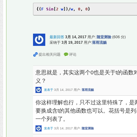
{(
F 
Sin
[
2
 w
])/
w
,
0
,
0
}
最新回答
3月 14, 2017
用户:
随堂测验
(
606
分)
采纳于
3月 19, 2017
用户:
落雨流觞
意思就是，其实这两个0也是关于t的函数
义？
发表于
3月 14, 2017
用户:
落雨流觞
你这样理解也行，只不过这里特殊了，是
要换成含t的其他函数也可以。花括号是
一个列表了。
发表于
3月 14, 2017
用户:
随堂测验