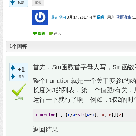
投票
函数
最新提问
3月 14, 2017
分类:
函数
|
用户:
落雨流觞
(
1
1
个回答
首先，Sin函数首字母大写，Sin函数
+1
投票
整个Function就是一个关于变参
长度为3的列表，第一个值跟t有关，
运行一下就行了啊，例如，t取2的时候
已采纳
Function
[
t
,
{
F
/
w
*
Sin
[
w
*
t
],
0
,
0
}][
2
]
返回结果