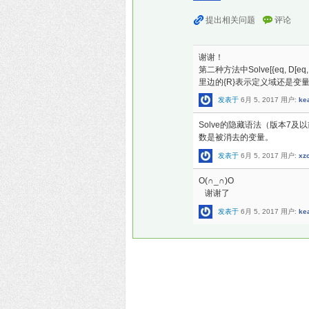
谢谢！
第二种方法中Solve[{eq, D[eq, t]}, r
里边的{R}表示定义域还是变
发表于
6月 5, 2017
用户:
ke
Solve的隐藏语法（版本7
数是被消去的变量。
发表于
6月 5, 2017
用户:
xz
O(∩_∩)O
谢谢了
发表于
6月 5, 2017
用户:
ke