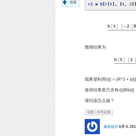
投票
r2 
=
 D
[
r
[
t
],
{
t
,
2
}
预期结果为
我希望利用r[t] = (R^3 + b
使得结果里只含有r[t]和b[t]
请问该怎么做？
化简；符号运算
最新提问
6月 4, 20