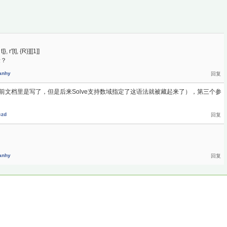
'[t], {R}][[1]]
量？
anhy
及以前文档里是写了，但是后来Solve支持数域指定了这语法就被藏起来了），第三个参
czd
anhy