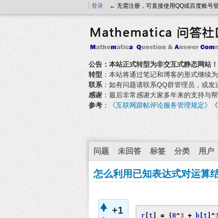
登录
← 无需注册，可直接使用QQ或百度账号
公告：本站正式转型为非交互式静态网站！
转型
：本站将通过笔记和博客的形式继续为大家
联系
：如有问题请联系QQ群管理员，或发送邮件至
感谢
：最后非常感谢大家多年来的支持与帮
参考
：
《互联网跟帖评论服务管理规定》
《
问题
未回答
标签
分类
用户
怎么利用已知表达式对运算
+1
r
[
t
]
=
(
R
^
3
+
 b
[
t
]^