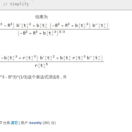
]
// Simplify
结果为
[t]^3 - B^3)^(1/3)这个表达式消去B，R
17
分类:
其它
|
用户:
keanhy
(
361
分)