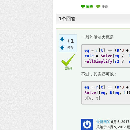
1
个回答
一般的做法大概是
+1
投票
eq 
=
 r
[
t
]
==
(
R
^
3
+
rule 
=
Solve
[
eq 
/.
 
FullSimplify
[
r2 
/.
 
已采纳
不过，其实还可以：
eq 
=
 r
[
t
]
==
(
R
^
3
+
Solve
[{
eq
,
 D
[
eq
,
 t
]
D[%, t]
最新回答
6月 5, 2017
采纳于
6月 5, 2017
用