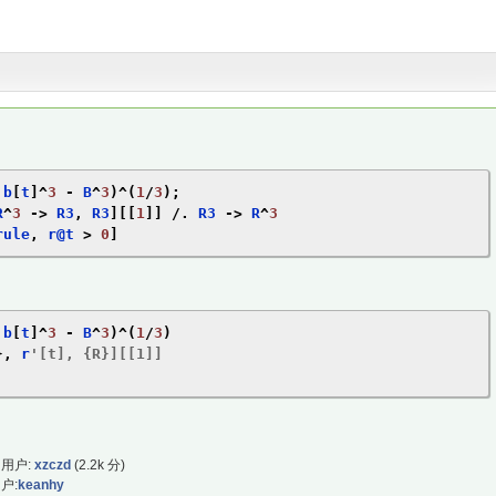
 b
[
t
]^
3
-
 B
^
3
)^(
1
/
3
);
R
^
3
->
 R3
,
 R3
][[
1
]]
/.
 R3 
->
 R
^
3
rule
,
 r@t 
>
0
]
 b
[
t
]^
3
-
 B
^
3
)^(
1
/
3
)
},
 r
'[t], {R}][[1]]

用户:
xzczd
(
2.2k
分)
户:
keanhy