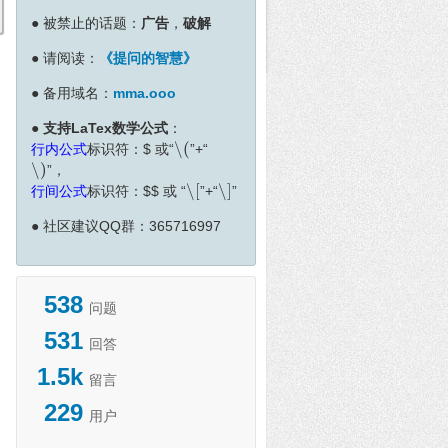
●
被禁止的话题：
广告
，
破解
●
请阅读：
《提问的智慧》
●
备用域名：
mma.ooo
●
支持LaTex数学公式
：
∖
(
行内公式
标识符：
$
或“
”+“
∖
(
∖
)
”，
∖
)
∖
[
∖
]
行间公式
标识符：
$
$
或 “
”+“
”
∖
[
∖
]
●
社区建议QQ群：365716997
538
问题
531
回答
1.5k
留言
229
用户