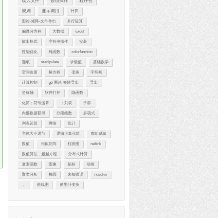
读入文件
数组操作
程序包
规则
显示调用
计算
图论-矩阵-文件导出
并行运算
偏微分方程
大数据
excel
输出格式
字符串操作
安装
性能优化
纯函数
colorfunction
选项
manipulate
求最值
基础数学
空间曲面
解方程
变换
字符画
计算控制
g6-图论-矩阵导出
导出
坐标轴
软件打开
隐函数
化简；符号运算
；列表
子群
内部数据获得
分段函数
多项式
列表运算
网络
统计
字体大小调节
逻辑运算化简
数组赋值
数值
相似矩阵
柱状图
netlink
数值算法，超越方程
分布式计算
复变函数
图像
鼠标
动画
聚类分析
椭圆
未知错误
ndsolve
，
曲线图
傅里叶变换