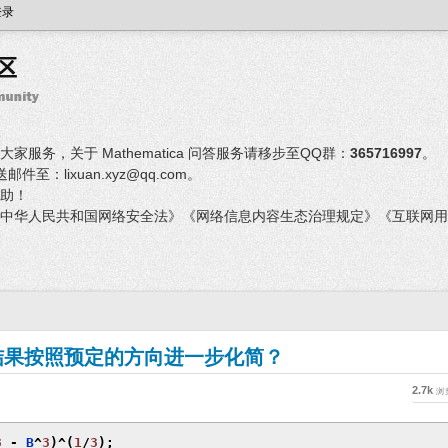
登录
服务，关于 Mathematica 问答服务请移步至QQ群：
365716997
。
：lixuan.xyz@qq.com。
助！
中华人民共和国网络安全法》《网络信息内容生态治理规定》《互联网用
结果按照预定的方向进一步化简？
2.7k
浏
3
-
 B
^
3
)^(
1
/
3
);