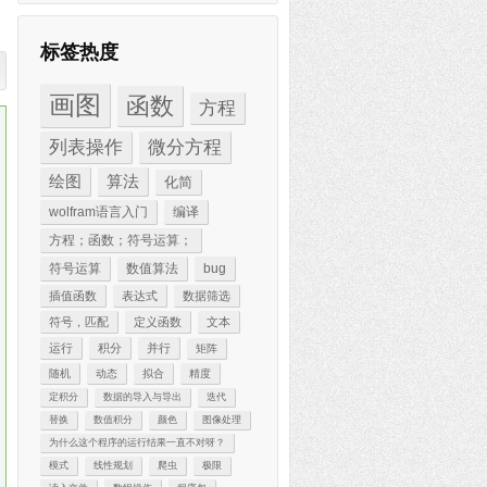
标签热度
画图
函数
方程
列表操作
微分方程
绘图
算法
化简
wolfram语言入门
编译
方程；函数；符号运算；
符号运算
数值算法
bug
插值函数
表达式
数据筛选
符号，匹配
定义函数
文本
运行
积分
并行
矩阵
随机
动态
拟合
精度
定积分
数据的导入与导出
迭代
替换
数值积分
颜色
图像处理
为什么这个程序的运行结果一直不对呀？
模式
线性规划
爬虫
极限