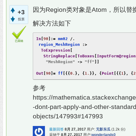
因为Region类对象是Atom，所以替
+3
投票
解决方法如下
In
[
90
]:=
 mm02 
/.
已采纳
 region_MeshRegion 
:>
ToExpression
[
StringReplace
[
ToBoxes
[
InputForm@region
"MeshRegion"
->
"ff"
]]
Out
[
90
]=
 ff
[{{
0.
},
{
1.
}},
{
Point
[{{
1
},
{
2
参考
https://mathematica.stackexchang
-dont-part-apply-and-other-standard
objects/147993#147993
最新回答
8月 27, 2017
用户:
无影东瓜
(
1.2k
分)
采纳于
8月 27, 2017
用户:
wonderlands0