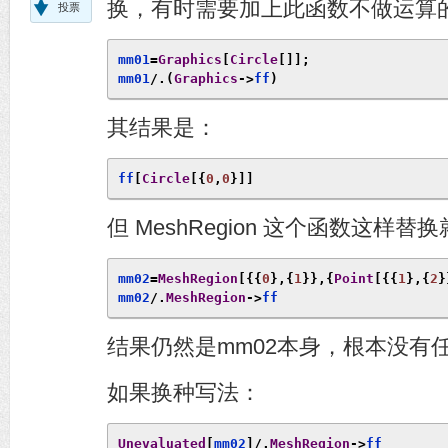
换，有时需要加上此函数不做运算
投票
mm01
=
Graphics
[
Circle
[]];
mm01
/.(
Graphics
->
ff
)
其结果是：
ff
[
Circle
[{
0
,
0
}]]
但 MeshRegion 这个函数这样替
mm02
=
MeshRegion
[{{
0
},{
1
}},{
Point
[{{
1
},{
2
}
mm02
/.
MeshRegion
->
ff
结果仍然是mm02本身，根本没有
如果换种写法：
Unevaluated
[
mm02
]/.
MeshRegion
->
ff