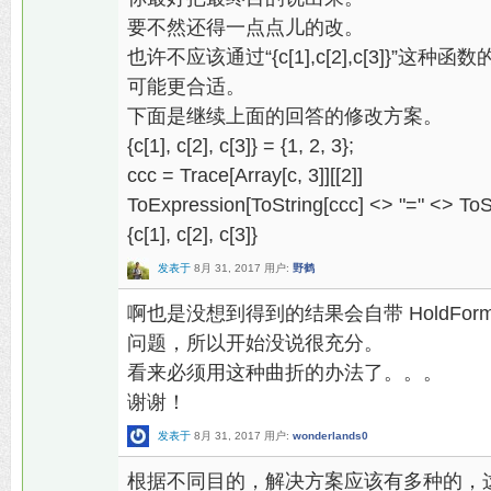
要不然还得一点点儿的改。
也许不应该通过“{c[1],c[2],c[3]}
可能更合适。
下面是继续上面的回答的修改方案。
{c[1], c[2], c[3]} = {1, 2, 3};
ccc = Trace[Array[c, 3]][[2]]
ToExpression[ToString[ccc] <> "=" <> ToStr
{c[1], c[2], c[3]}
发表于
8月 31, 2017
用户:
野鹤
啊也是没想到得到的结果会自带 HoldFo
问题，所以开始没说很充分。
看来必须用这种曲折的办法了。。。
谢谢！
发表于
8月 31, 2017
用户:
wonderlands0
根据不同目的，解决方案应该有多种的，