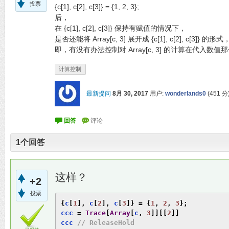
投票
{c[1], c[2], c[3]} = {1, 2, 3};
后，
在 {c[1], c[2], c[3]} 保持有赋值的情况下，
是否还能将 Array[c, 3] 展开成 {c[1], c[2], c[3]}
即，有没有办法控制对 Array[c, 3] 的计算在代入
计算控制
最新提问
8月 30, 2017
用户:
wonderlands0
(
451
分
1
个回答
这样？
+2
投票
{
c
[
1
],
 c
[
2
],
 c
[
3
]}
=
{
1
,
2
,
3
};
ccc 
=
Trace
[
Array
[
c
,
3
]][[
2
]]
ccc 
// ReleaseHold