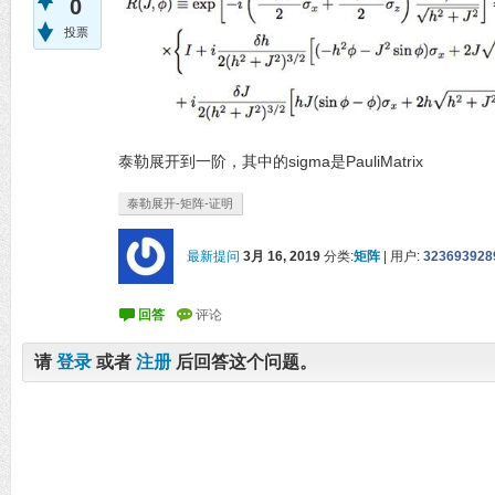
0
投票
泰勒展开到一阶，其中的sigma是PauliMatrix
泰勒展开-矩阵-证明
最新提问
3月 16, 2019
分类:
矩阵
|
用户:
323693928
请
登录
或者
注册
后回答这个问题。