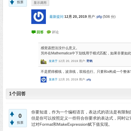
投票
显示调用
最新提问
12月 20, 2019
用户:
pfg
(
506
分)
感觉该想法没什么意义。
另外在Mathematica中下划线用于模式匹配，如果非要
发表于
12月 20, 2019
用户:
野鹤
不是肥得横线，波浪线，双线也行。只要和x构成一个整体
发表于
12月 20, 2019
用户:
pfg
1
个回答
你要知道，作为一个编程语言，表达式的语法是有限制
0
但是你可以按照定义一些符合你要求的表达式，同时让
投票
过对Format和MakeExpression赋下值实现。