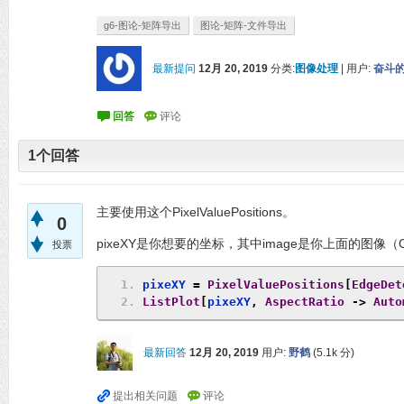
g6-图论-矩阵导出
图论-矩阵-文件导出
最新提问
12月 20, 2019
分类:
图像处理
|
用户:
奋斗
1
个回答
主要使用这个PixelValuePositions。
0
pixeXY
是你想要的坐标，
其中image是你上面的图像（Ou
投票
pixeXY 
=
PixelValuePositions
[
EdgeDet
ListPlot
[
pixeXY
,
AspectRatio
->
Auto
最新回答
12月 20, 2019
用户:
野鹤
(
5.1k
分)