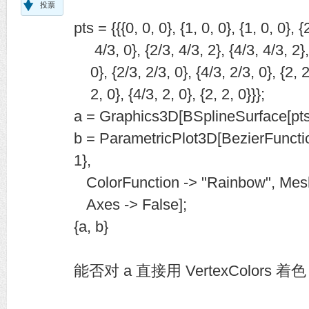
投票
pts = {{{0, 0, 0}, {1, 0, 0}, {1, 0, 0}, {2
4/3, 0}, {2/3, 4/3, 2}, {4/3, 4/3, 2}, 
0}, {2/3, 2/3, 0}, {4/3, 2/3, 0}, {2, 2/
2, 0}, {4/3, 2, 0}, {2, 2, 0}}};
a = Graphics3D[BSplineSurface[pts]
b = ParametricPlot3D[BezierFunction[p
1},
ColorFunction -> "Rainbow", Mesh
Axes -> False];
{a, b}
能否对 a 直接用 VertexColors