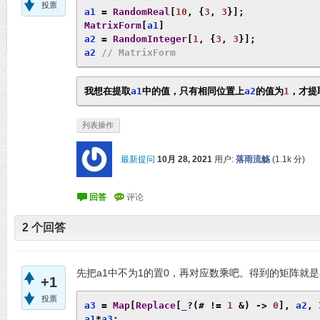
投票
a1 
=
RandomReal
[
10
,
{
3
,
3
}];
MatrixForm
[
a1
]
a2 
=
RandomInteger
[
1
,
{
3
,
3
}];
a2 
// MatrixForm
我想在提取
a1
中的值，只有相同位置上
a2
的值为
1
，才提
列表操作
最新提问
10月 28, 2021
用户:
落雨流觞
(
1.1k
分)
2
个回答
先把a1中不为1的置0，再对应数乘吧。得到的矩阵就是
+1
投票
a3 
=
Map
[
Replace
[
_
?(#
!=
1
&)
->
0
],
 a2
,
a1
*
a3
;