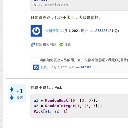
%
// MatrixForm
只知道思路，代码不太会，大致是这样。
最新回答
11月 1, 2021
用户:
osu875386
(
31
分)
——请问如何更改自己的用户名、头像等信息呢？我是QQ登录
发表于
11月 5, 2021
用户:
osu875386
你是不是找：Pick
+1
投票
a1 
=
RandomReal
[
10
,
{
3
,
3
}];
a2 
=
RandomInteger
[
1
,
{
3
,
3
}];
Pick
[
a1
,
 a2
,
1
]