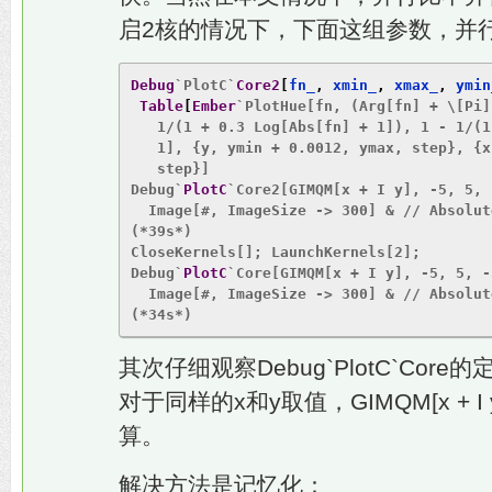
启2核的情况下，下面这组参数，并行要
Debug
`PlotC`
Core2
[
fn_
,
 xmin_
,
 xmax_
,
 ymin
Table
[
Ember
`PlotHue[fn, (Arg[fn] + \[Pi]
   1/(1 + 0.3 Log[Abs[fn] + 1]), 1 - 1/(1
   1], {y, ymin + 0.0012, ymax, step}, {x
   step}]

Debug`
PlotC
`Core2[GIMQM[x + I y], -5, 5, 
  Image[#, ImageSize -> 300] & // Absolut
(*39s*)

CloseKernels[]; LaunchKernels[2];

Debug`
PlotC
`Core[GIMQM[x + I y], -5, 5, -
  Image[#, ImageSize -> 300] & // Absolut
(*34s*)
其次仔细观察Debug`PlotC`Cor
对于同样的x和y取值，GIMQM[x + 
算。
解决方法是记忆化：