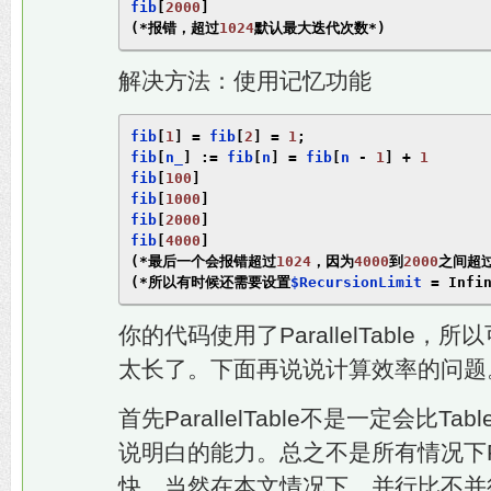
fib
[
2000
]
(*报错，超过
1024
默认最大迭代次数*)
解决方法：使用记忆功能
fib
[
1
]
=
 fib
[
2
]
=
1
;
fib
[
n_
]
:=
 fib
[
n
]
=
 fib
[
n 
-
1
]
+
1
fib
[
100
]
fib
[
1000
]
fib
[
2000
]
fib
[
4000
]
(*最后一个会报错超过
1024
，因为
4000
到
2000
之间超
(*所以有时候还需要设置
$RecursionLimit 
=
Infi
你的代码使用了ParallelTable
太长了。下面再说说计算效率的问题
首先ParallelTable不是一定会比
说明白的能力。总之不是所有情况下Paral
快。当然在本文情况下，并行比不并