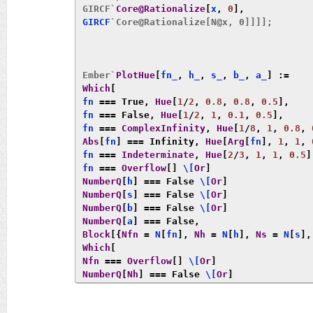
GIRCF`
Core@Rationalize
[
x
,
0
],
GIRCF
`Core@Rationalize[N@x, 0]]]];

Ember`
PlotHue
[
fn_
,
 h_
,
 s_
,
 b_
,
 a_
]
:=
Which
[
fn 
===
True
,
Hue
[
1
/
2
,
0.8
,
0.8
,
0.5
],
fn 
===
False
,
Hue
[
1
/
2
,
1
,
0.1
,
0.5
],
fn 
===
ComplexInfinity
,
Hue
[
1
/
8
,
1
,
0.8
,
Abs
[
fn
]
===
Infinity
,
Hue
[
Arg
[
fn
],
1
,
1
,
fn 
===
Indeterminate
,
Hue
[
2
/
3
,
1
,
1
,
0.5
]
fn 
===
Overflow
[]
 \[
Or
]
NumberQ
[
h
]
===
False
 \[
Or
]
NumberQ
[
s
]
===
False
 \[
Or
]
NumberQ
[
b
]
===
False
 \[
Or
]
NumberQ
[
a
]
===
False
,
Block
[{
Nfn
=
 N
[
fn
],
Nh
=
 N
[
h
],
Ns
=
 N
[
s
],
Which
[
Nfn
===
Overflow
[]
 \[
Or
]
NumberQ
[
Nh
]
===
False
 \[
Or
]
NumberQ
[
Ns
]
===
False
 \[
Or
]
NumberQ
[
Nb
]
===
False
 \[
Or
]