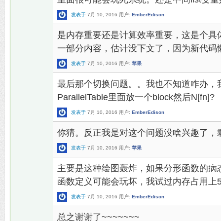
发表于
7月 10, 2016
用户:
EmberEdison
是内存重要还是计算效率重要，这是个具
一部分内容，估计没下文了，因为新代码
发表于
7月 10, 2016
用户:
苹果
最后那个切换问题。。我也不知道咋办，
ParallelTable里面放一个block然后N[fn]?
发表于
7月 10, 2016
用户:
EmberEdison
你猜。反正我是对这个问题没啥兴趣了，
发表于
7月 10, 2016
用户:
苹果
主要是这种绘图轰炸，如果分形函数的病
函数定义可能会玩坏，我试过内存占用上5
发表于
7月 10, 2016
用户:
EmberEdison
总之谢谢了~~~~~~~