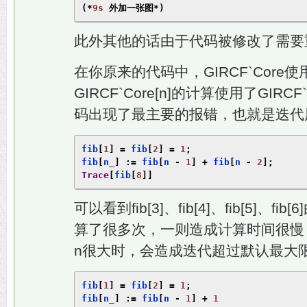
(*
9s
外加一张图*)
此外其他的话由于代码被修改了需要
在你原来的代码中，GIRCF`Core
GIRCF`Core[n]的计算使用了GIRC
码出现了最主要的报错，也就是迭代层
fib
[
1
]
=
 fib
[
2
]
=
1
;
fib
[
n_
]
:=
 fib
[
n 
-
1
]
+
 fib
[
n 
-
2
];
Trace
[
fib
[
8
]]
可以看到fib[3]、fib[4]、fib[5]
算了很多次，一则造成计算时间很慢
n很大时，会造成迭代超过默认最大限
fib
[
1
]
=
 fib
[
2
]
=
1
;
fib
[
n_
]
:=
 fib
[
n 
-
1
]
+
1