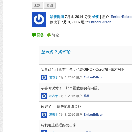
NumberQ
[
Na
]
===
False
,
Hue
[
1
,
1
,
1
,
0.5
],
函数
画图
Nfn
===
Underflow
[],
Hue
[
0.75
,
1
,
1
,
0.5
]
NumberQ
[
Nfn
]
===
False
,
Hue
[
1
/
4
,
1
,
1
,
0.
最新提问
7月 8, 2016
分类:
绘图
|
用户:
EmberEdiso
True
,
Hue
[
Nh
,
Ns
,
Nb
,
Na
]]],
修改于
7月 8, 2016
用户:
EmberEdison
True
,
Hue
[
h
,
 s
,
 b
,
 a
]]
(*用于捕获异常值*)
显示前 2 条评论
我自己估计真有问题，也是GIRCF`Core的问题才对啊
发表于
7月 8, 2016
用户:
EmberEdison
恭喜你说对了，那个函数确实有问题。
发表于
7月 8, 2016
用户:
苹果
改好了......请帮忙看看O O
发表于
7月 8, 2016
用户:
EmberEdison
待我晚上整理好发出来。