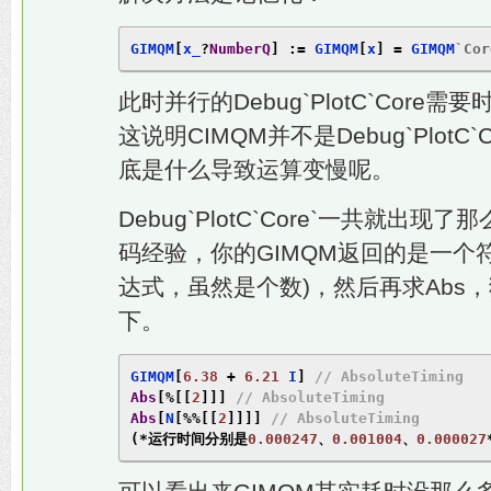
GIMQM
[
x_
?
NumberQ
]
:=
 GIMQM
[
x
]
=
 GIMQM
`Cor
此时并行的Debug`PlotC`Core
这说明CIMQM并不是Debug`Plot
底是什么导致运算变慢呢。
Debug`PlotC`Core`一共就出
码经验，你的GIMQM返回的是一个
达式，虽然是个数)，然后再求Abs
下。
GIMQM
[
6.38
+
6.21
 I
]
// AbsoluteTiming
Abs
[%[[
2
]]]
// AbsoluteTiming
Abs
[
N
[%%[[
2
]]]]
// AbsoluteTiming
(*运行时间分别是
0.000247
、
0.001004
、
0.000027