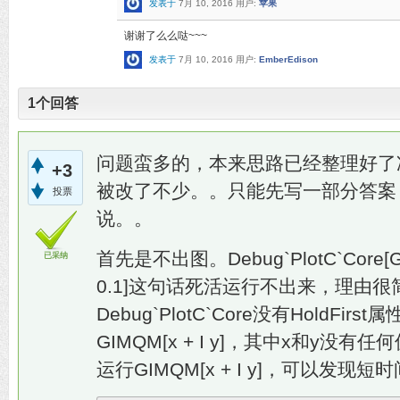
发表于
7月 10, 2016
用户:
苹果
谢谢了么么哒~~~
发表于
7月 10, 2016
用户:
EmberEdison
1
个回答
问题蛮多的，本来思路已经整理好了
+3
被改了不少。。只能先写一部分答案
投票
说。。
首先是不出图。Debug`PlotC`Core[GIMQM[
已采纳
0.1]这句话死活运行不出来，理由
Debug`PlotC`Core没有HoldF
GIMQM[x + I y]，其中x和y
运行GIMQM[x + I y]，可以发