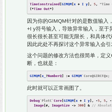
TimeConstrained
[
GIMQM
[
x 
+
 I y
],
5
,
"Time 
(*
Time
Out
*)
因为你的GIMQM针对的是数值输入
+I y符号输入，导致异常输入，至
很长很长甚至可能无限长，和具体代
因此此处不再探讨这个异常输入会引
这个问题的修改方法也很简单，定义G
断，也就是：
GIMQM
[
x_
?
NumberQ
]
:=
 GIMQM
`Core@GIRCF@x;
此时就可以正常画图了。
Debug
`PlotC`
Core
[
GIMQM
[
x 
+
 I y
],
-
5
,
5
,
-
Image
[#,
ImageSize
->
300
]
&
// Absolut