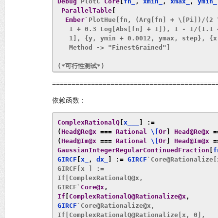
Debug
`PlotC`
Core
[
fn_
,
 xmin_
,
 xmax_
,
 ymin_
ParallelTable
[
Ember
`PlotHue[fn, (Arg[fn] + \[Pi])/(2 \
   1 + 0.3 Log[Abs[fn] + 1]), 1 - 1/(1.1 
   1], {y, ymin + 0.0012, ymax, step}, {x
   Method -> "FinestGrained"]

(*可行性测试*)

In[116]:= GIMQM[53/117]-MinkowskiQuestionM
==========================================
GIMQM[2333.055+666.1005I]

GIMQM[2333.12345+666.54321I]

依赖函数：
Out[116]= 0

Out[117]= (2333+666 I)+2 (-2^(-13+6 I)-2^
ComplexRationalQ
[
x___
]
:=
Out[118]= Indeterminate

(
Head@Re@x
===
Rational
 \[
Or
]
Head@Re@x
=
(*本函数只有两种可能结果，一是正常出值，二是Indete
(
Head@Im@x
===
Rational
 \[
Or
]
Head@Im@x
=
GaussianIntegerRegularContinuedFraction
[
f
(*绘图测试*)

GIRCF
[
x_
,
 dx_
]
:=
 GIRCF
`Core@Rationalize[
GIRCF[x_] :=

Debug`
PlotC
`Core[GIMQM[x + I y], -5, 5, -5
If[ComplexRationalQ@x,

Plot[{GIMQM[x], MinkowskiQuestionMark[x]},
GIRCF`
Core@x
,
Plot3D[Abs[GIMQM[x]], {x, -5, 5}, {y, -5, 
If
[
ComplexRationalQ@Rationalize@x
,
GIRCF
`Core@Rationalize@x,

(*不出图+鬼畜函数图像*)
If[ComplexRationalQ@Rationalize[x, 0],
