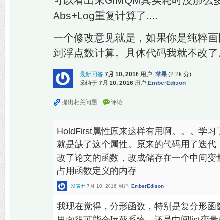
可以看出来GIMQM其实耗时没那么
Abs+Log重复计算了....
一个修改意见就是，如果你是纯粹画
到浮点数计算。具体代码我就不改了
最新回答
7月 10, 2016
用户:
苹果
(
2.2k
分)
采纳于
7月 10, 2016
用户:
EmberEdison
HoldFirst属性原来这样有用啊。。。
就是缺了这个属性。原来的代码用了迭代
改了论文的函数，改成储存在一个中间变量
占用函数定义的内存
发表于
7月 10, 2016
用户:
EmberEdison
我现在觉得，分形函数，特别是复分形函
里面很可能会玩死系统。还是中间list变