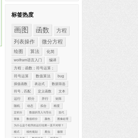
标签热度
画图
函数
方程
列表操作
微分方程
绘图
算法
化简
wolfram语言入门
编译
方程；函数；符号运算；
符号运算
数值算法
bug
插值函数
表达式
数据筛选
符号，匹配
定义函数
文本
运行
积分
并行
矩阵
随机
动态
拟合
精度
定积分
数据的导入与导出
迭代
替换
数值积分
颜色
图像处理
为什么这个程序的运行结果一直不对呀？
模式
线性规划
爬虫
极限