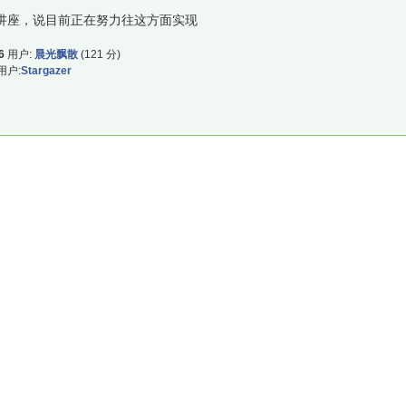
来做讲座，说目前正在努力往这方面实现
6
用户:
晨光飘散
(
121
分)
用户:
Stargazer