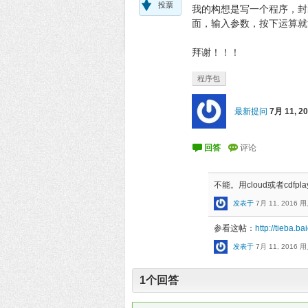
投票
我的构想是写一个程序，封
面，输入参数，按下运算就
拜谢！！！
程序包
最新提问
7月 11, 2
不能。用cloud或者cdfpla
发表于
7月 11, 2016
用
参看这帖：
http://tieba.
发表于
7月 11, 2016
用
1
个回答