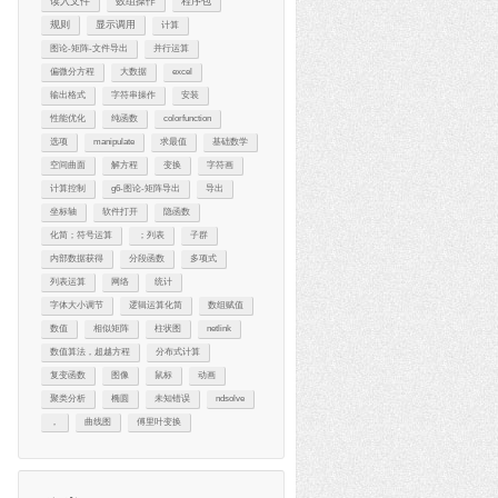
读入文件
数组操作
程序包
规则
显示调用
计算
图论-矩阵-文件导出
并行运算
偏微分方程
大数据
excel
输出格式
字符串操作
安装
性能优化
纯函数
colorfunction
选项
manipulate
求最值
基础数学
空间曲面
解方程
变换
字符画
计算控制
g6-图论-矩阵导出
导出
坐标轴
软件打开
隐函数
化简；符号运算
；列表
子群
内部数据获得
分段函数
多项式
列表运算
网络
统计
字体大小调节
逻辑运算化简
数组赋值
数值
相似矩阵
柱状图
netlink
数值算法，超越方程
分布式计算
复变函数
图像
鼠标
动画
聚类分析
椭圆
未知错误
ndsolve
，
曲线图
傅里叶变换