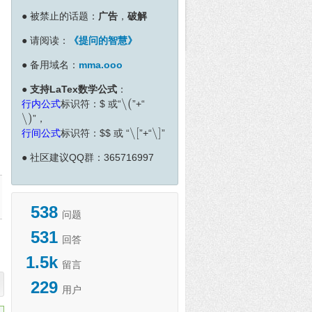
●
被禁止的话题：
广告
，
破解
●
请阅读：
《提问的智慧》
●
备用域名：
mma.ooo
●
支持LaTex数学公式
：
∖
(
行内公式
标识符：
$
或“
”+“
∖
(
∖
)
”，
∖
)
∖
[
∖
]
行间公式
标识符：
$
$
或 “
”+“
”
∖
[
∖
]
●
社区建议QQ群：365716997
538
问题
531
回答
1.5k
留言
229
用户