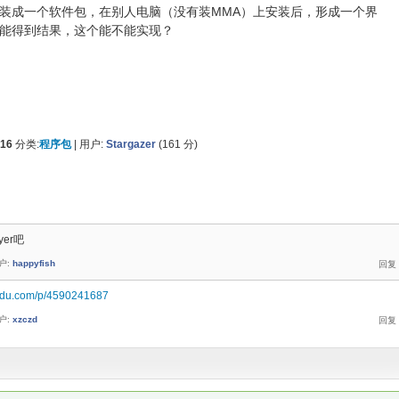
装成一个软件包，在别人电脑（没有装MMA）上安装后，形成一个界
能得到结果，这个能不能实现？
016
分类:
程序包
|
用户:
Stargazer
(
161
分)
yer吧
户:
happyfish
baidu.com/p/4590241687
户:
xzczd