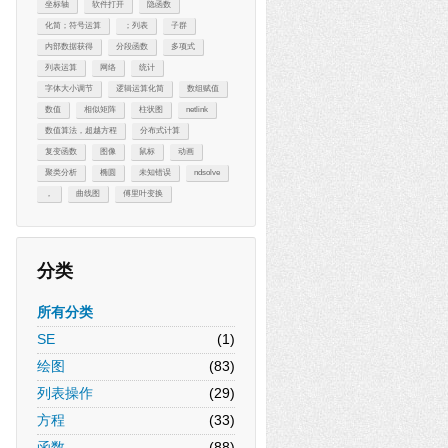
坐标轴
软件打开
隐函数
化简；符号运算
；列表
子群
内部数据获得
分段函数
多项式
列表运算
网络
统计
字体大小调节
逻辑运算化简
数组赋值
数值
相似矩阵
柱状图
netlink
数值算法，超越方程
分布式计算
复变函数
图像
鼠标
动画
聚类分析
椭圆
未知错误
ndsolve
，
曲线图
傅里叶变换
分类
所有分类
SE
(1)
绘图
(83)
列表操作
(29)
方程
(33)
函数
(88)