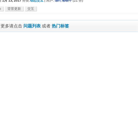
问
1月 13, 2017
分类:
动态交互
|
用户:
绿叶海蜗牛
(
21
分)
o
背景更新
交互
看更多请点击
问题列表
或者
热门标签