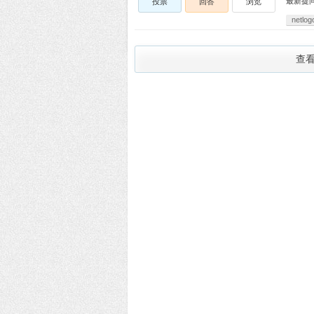
最新提
投票
回答
浏览
netlog
查