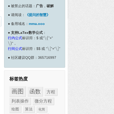
●
被禁止的话题：
广告
，
破解
●
请阅读：
《提问的智慧》
●
备用域名：
mma.ooo
●
支持LaTex数学公式
：
∖
(
行内公式
标识符：
$
或“
”+“
∖
(
∖
)
”，
∖
)
∖
[
∖
]
行间公式
标识符：
$
$
或 “
”+“
”
∖
[
∖
]
●
社区建议QQ群：365716997
标签热度
画图
函数
方程
列表操作
微分方程
绘图
算法
化简