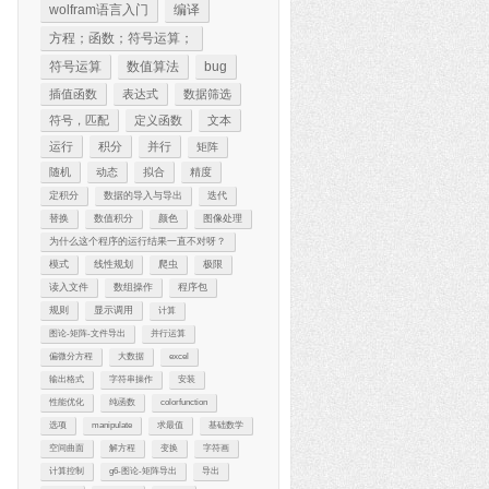
wolfram语言入门
编译
方程；函数；符号运算；
符号运算
数值算法
bug
插值函数
表达式
数据筛选
符号，匹配
定义函数
文本
运行
积分
并行
矩阵
随机
动态
拟合
精度
定积分
数据的导入与导出
迭代
替换
数值积分
颜色
图像处理
为什么这个程序的运行结果一直不对呀？
模式
线性规划
爬虫
极限
读入文件
数组操作
程序包
规则
显示调用
计算
图论-矩阵-文件导出
并行运算
偏微分方程
大数据
excel
输出格式
字符串操作
安装
性能优化
纯函数
colorfunction
选项
manipulate
求最值
基础数学
空间曲面
解方程
变换
字符画
计算控制
g6-图论-矩阵导出
导出