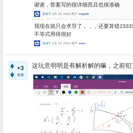
谢谢，答案写的很详细而且也很准确
发表于
4月 15, 2016
用户:
copyfu
我现在就只会求导了，，，还要算错233333
不等式用得很好
发表于
4月 15, 2016
用户:
sum
这玩意明明是有解析解的嘛，之前犯
+3
投票