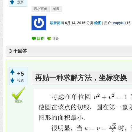
投票
最小面积
椭圆
最新提问
4月 14, 2016
分类:
绘图
|
用户:
copyfu
(
16
3
个回答
+5
再贴一种求解方法，坐标变换
投票
已采纳