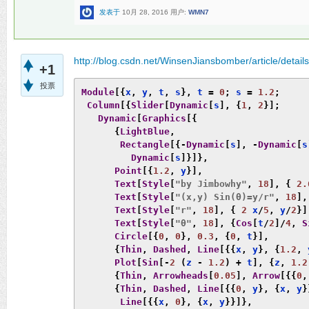
发表于
10月 28, 2016
用户:
WMN7
http://blog.csdn.net/WinsenJiansbomber/article/detai
+1
投票
Module
[{
x
,
 y
,
 t
,
 s
},
 t 
=
0
;
 s 
=
1.2
;
Column
[{
Slider
[
Dynamic
[
s
],
{
1
,
2
}];
Dynamic
[
Graphics
[{
{
LightBlue
,
Rectangle
[{-
Dynamic
[
s
],
-
Dynamic
[
s
Dynamic
[
s
]}]},
Point
[{
1.2
,
 y
}],
Text
[
Style
[
"by Jimbowhy"
,
18
],
{
2.
Text
[
Style
[
"(x,y) Sin(θ)=y/r"
,
18
],
Text
[
Style
[
"r"
,
18
],
{
2
 x
/
5
,
 y
/
2
}]
Text
[
Style
[
"θ"
,
18
],
{
Cos
[
t
/
2
]/
4
,
S
Circle
[{
0
,
0
},
0.3
,
{
0
,
 t
}],
{
Thin
,
Dashed
,
Line
[{{
x
,
 y
},
{
1.2
,
 
Plot
[
Sin
[-
2
(
z 
-
1.2
)
+
 t
],
{
z
,
1.2
{
Thin
,
Arrowheads
[
0.05
],
Arrow
[{{
0
,
{
Thin
,
Dashed
,
Line
[{{
0
,
 y
},
{
x
,
 y
}
Line
[{{
x
,
0
},
{
x
,
 y
}}]},