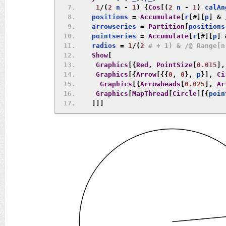
1
/(
2
 n 
-
1
)
{
Cos
[(
2
 n 
-
1
)
 calAn
   positions 
=
Accumulate
[
r
[#][
p
]
&
   arrowseries 
=
Partition
[
positions
   pointseries 
=
Accumulate
[
r
[#][
p
]
   radios 
=
1
/(
2
# + 1) & /@ Range[n
Show
[
Graphics
[{
Red
,
PointSize
[
0.015
],
Graphics
[{
Arrow
[{{
0
,
0
},
 p
}],
Ci
Graphics
[{
Arrowheads
[
0.025
],
Ar
Graphics
[
MapThread
[
Circle
][{
poin
]]]