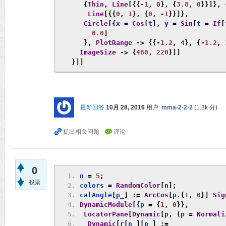
{
Thin
,
Line
[{{-
1
,
0
},
{
3.8
,
0
}}]},
Line
[{{
0
,
1
},
{
0
,
-
1
}}]},
Circle
[{
x 
=
Cos
[
t
],
 y 
=
Sin
[
t 
=
If
[
0.0
]
},
PlotRange
->
{{-
1.2
,
4
},
{-
1.2
,
ImageSize
->
{
480
,
220
}]]
}]]
最新回答
10月 28, 2016
用户:
mma-2-2-2
(
1.3k
分)
0
n 
=
5
;
投票
colors 
=
RandomColor
[
n
];
calAngle
[
p_
]
:=
ArcCos
[
p
.{
1
,
0
}]
Sig
DynamicModule
[{
p 
=
{
1
,
0
}},
LocatorPane
[
Dynamic
[
p
,
(
p 
=
Normali
Dynamic
[
r
[
n_
][
p_
]
:=