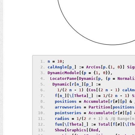
n 
=
10
;
calAngle
[
p_
]
:=
ArcCos
[
p
.{
1
,
0
}]
Sig
DynamicModule
[{
p 
=
{
1
,
0
}},
LocatorPane
[
Dynamic
[
p
,
(
p 
=
Normali
Dynamic
[
r
[
n_
][
p_
]
:=
1
/(
2
 n 
-
1
)
{
Cos
[(
2
 n 
-
1
)
 calAn
   f
[
n_
][
\[
Theta
]
_
]
:=
1
/(
2
 n 
-
1
)
S
   positions 
=
Accumulate
[
r
[#][
p
]
&
   arrowseries 
=
Partition
[
positions
   pointseries 
=
Accumulate
[
r
[#][
p
]
   radios 
=
1
/(
2
# + 1) & /@ Range[n
   fun
[
\[
Theta
]
_
]
:=
Total
[
f
[#][
\[
Th
Show
[
Graphics
[{
Red
,