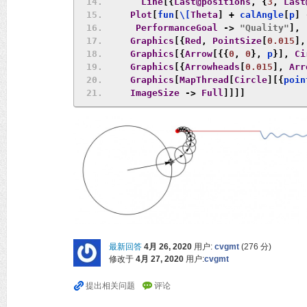
Line
[{
Last@positions
,
{
3
,
Last
Plot
[
fun
[
\[
Theta
]
+
 calAngle
[
p
]
PerformanceGoal
->
"Quality"
],
Graphics
[{
Red
,
PointSize
[
0.015
],
Graphics
[{
Arrow
[{{
0
,
0
},
 p
}],
Ci
Graphics
[{
Arrowheads
[
0.015
],
Arr
Graphics
[
MapThread
[
Circle
][{
poin
ImageSize
->
Full
]]]]
最新回答
4月 26, 2020
用户:
cvgmt
(
276
分)
修改于
4月 27, 2020
用户:
cvgmt