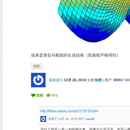
或者是类似马鞍面的生成动画（双曲线平移得到）
画图
最新提问
10月 28, 2016
分类:
绘图
|
用户:
WMN7
(
60
http://tieba.baidu.com/p/2178750344
发表于
10月 28, 2016
用户:
xzczd
说白了就是一笔一划的画出来。就像怎么写汉字，先写一横，