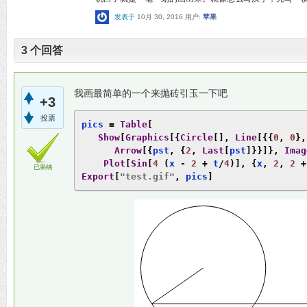
发表于
10月 30, 2016
用户:
苹果
3
个回答
我画最简单的一个来抛砖引玉一下吧
+3
投票
pics 
=
Table
[
Show
[
Graphics
[{
Circle
[],
Line
[{{
0
,
0
},
Arrow
[{
pst
,
{
2
,
Last
[
pst
]}}]},
Imag
Plot
[
Sin
[
4
(
x 
-
2
+
 t
/
4
)],
{
x
,
2
,
2
+
已采纳
Export
[
"test.gif"
,
 pics
]