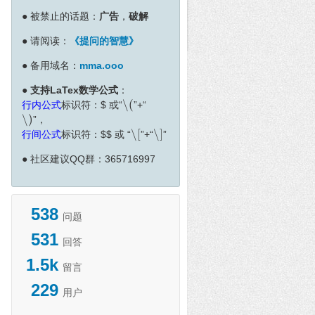
●
被禁止的话题：
广告
，
破解
●
请阅读：
《提问的智慧》
●
备用域名：
mma.ooo
●
支持LaTex数学公式
：
∖
(
行内公式
标识符：
$
或“
”+“
∖
(
∖
)
”，
∖
)
∖
[
∖
]
行间公式
标识符：
$
$
或 “
”+“
”
∖
[
∖
]
●
社区建议QQ群：365716997
538
问题
531
回答
1.5k
留言
229
用户