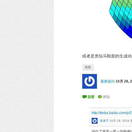
或者是类似马鞍面的生成动
画图
最新提问
10月 28, 
http://tieba.baidu.com/p
发表于
10月 28, 2016
说白了就是一笔一划的画出