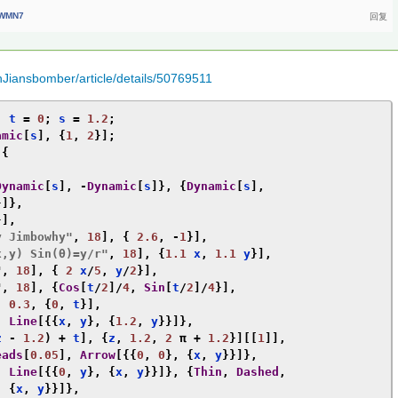
WMN7
nJiansbomber/article/details/50769511
,
 t 
=
0
;
 s 
=
1.2
;
amic
[
s
],
{
1
,
2
}];
[{
Dynamic
[
s
],
-
Dynamic
[
s
]},
{
Dynamic
[
s
],
}]},
}],
y Jimbowhy"
,
18
],
{
2.6
,
-
1
}],
x,y) Sin(θ)=y/r"
,
18
],
{
1.1
 x
,
1.1
 y
}],
"
,
18
],
{
2
 x
/
5
,
 y
/
2
}],
"
,
18
],
{
Cos
[
t
/
2
]/
4
,
Sin
[
t
/
2
]/
4
}],
,
0.3
,
{
0
,
 t
}],
,
Line
[{{
x
,
 y
},
{
1.2
,
 y
}}]},
z 
-
1.2
)
+
 t
],
{
z
,
1.2
,
2
π
+
1.2
}][[
1
]],
eads
[
0.05
],
Arrow
[{{
0
,
0
},
{
x
,
 y
}}]},
,
Line
[{{
0
,
 y
},
{
x
,
 y
}}]},
{
Thin
,
Dashed
,
,
{
x
,
 y
}}]},