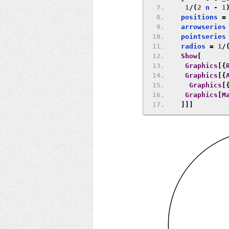
1
/(
2
 n 
-
1
   positions 
=
   arrowseries
   pointseries
   radios 
=
1
/
Show
[
Graphics
[{
Graphics
[{
Graphics
[
Graphics
[
M
]]]