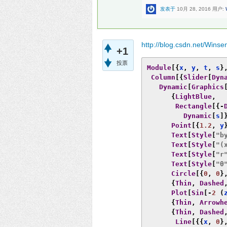
发表于
10月 28, 2016
用户:
http://blog.csdn.net/Winse
+1
投票
Module
[{
x
,
 y
,
 t
,
 s
}
Column
[{
Slider
[
Dyn
Dynamic
[
Graphics
{
LightBlue
,
Rectangle
[{-
Dynamic
[
s
]
Point
[{
1.2
,
 y
Text
[
Style
[
"b
Text
[
Style
[
"(
Text
[
Style
[
"r
Text
[
Style
[
"θ
Circle
[{
0
,
0
}
{
Thin
,
Dashed
Plot
[
Sin
[-
2
(
{
Thin
,
Arrowh
{
Thin
,
Dashed
Line
[{{
x
,
0
}