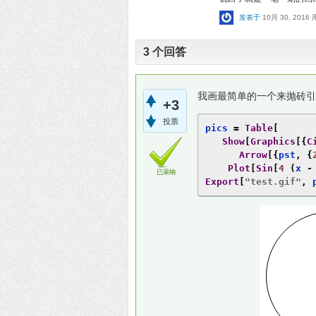
发表于
10月 30, 2016
3
个回答
我画最简单的一个来抛砖引
+3
投票
pics 
=
Table
[
Show
[
Graphics
[{
C
Arrow
[{
pst
,
{
Plot
[
Sin
[
4
(
x 
-
已采纳
Export
[
"test.gif"
,
 