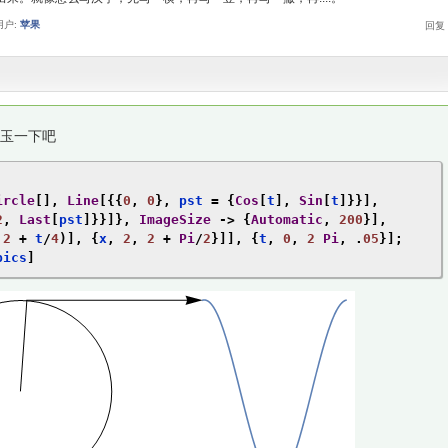
用户:
苹果
玉一下吧
ircle
[],
Line
[{{
0
,
0
},
 pst 
=
{
Cos
[
t
],
Sin
[
t
]}}],
2
,
Last
[
pst
]}}]},
ImageSize
->
{
Automatic
,
200
}],
2
+
 t
/
4
)],
{
x
,
2
,
2
+
Pi
/
2
}]],
{
t
,
0
,
2
Pi
,
.
05
}];
pics
]