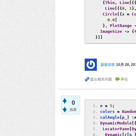
{
Thin
,
Line
[{
Line
[{{
0
,
1
}
Circle
[{
x 
=
C
0.0
]
},
PlotRange
ImageSize
->
{
}]]
最新回答
10月 28, 20
0
n 
=
5
;
投票
colors 
=
Rando
calAngle
[
p_
]
:
DynamicModule
[
LocatorPane
[
D
Dynamic
[
r
[
n_