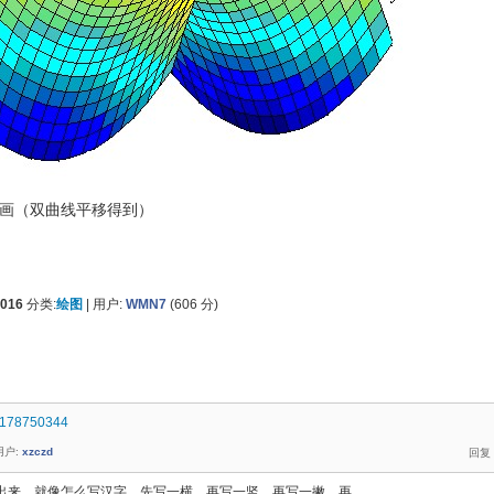
画（双曲线平移得到）
2016
分类:
绘图
|
用户:
WMN7
(
606
分)
/2178750344
用户:
xzczd
来。就像怎么写汉字，先写一横，再写一竖，再写一撇，再....。