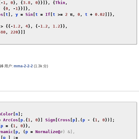
{-
1
,
0
},
{
3.8
,
0
}}]},
{
Thin
,
,
{
0
,
-
1
}}]},
os
[
t
],
 y 
=
Sin
[
t 
=
If
[
t 
>=
2
π,
0
,
 t 
+
0.02
]]},
->
{{-
1.2
,
4
},
{-
1.2
,
1.2
}},
480
,
220
}]]
16
用户:
mma-2-2-2
(
1.3k
分)
mColor
[
n
];
=
ArcCos
[
p
.{
1
,
0
}]
Sign
[
Cross
[
p
].(
p 
-
{
1
,
0
})];
{
p 
=
{
1
,
0
}},
ynamic
[
p
,
(
p 
=
Normalize@
#) &], 
][
p_
]
:=