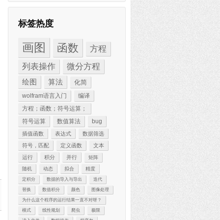
标签热度
画图
函数
方程
列表操作
微分方程
绘图
算法
化简
wolfram语言入门
编译
方程；函数；符号运算；
符号运算
数值算法
bug
插值函数
表达式
数据筛选
符号，匹配
定义函数
文本
运行
积分
并行
矩阵
随机
动态
拟合
精度
定积分
数据的导入与导出
迭代
替换
数值积分
颜色
图像处理
为什么这个程序的运行结果一直不对呀？
模式
线性规划
爬虫
极限