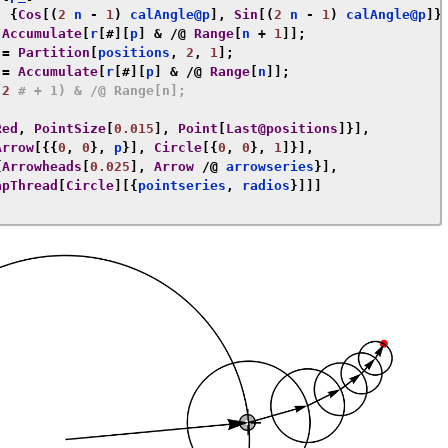
)
{
Cos
[(
2
 n 
-
1
)
 calAngle@p
],
Sin
[(
2
 n 
-
1
)
 calAngle@p
]}
Accumulate
[
r
[#][
p
]
&
/@
Range
[
n 
+
1
]];
 
=
Partition
[
positions
,
2
,
1
];
 
=
Accumulate
[
r
[#][
p
]
&
/@
Range
[
n
]];
(
2
# + 1) & /@ Range[n];
Red
,
PointSize
[
0.015
],
Point
[
Last@positions
]}],
Arrow
[{{
0
,
0
},
 p
}],
Circle
[{
0
,
0
},
1
]}],
{
Arrowheads
[
0.025
],
Arrow
/@
 arrowseries
}],
apThread
[
Circle
][{
pointseries
,
 radios
}]]]