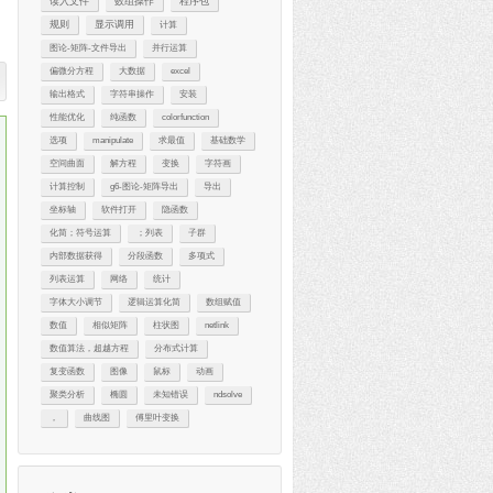
读入文件
数组操作
程序包
规则
显示调用
计算
图论-矩阵-文件导出
并行运算
偏微分方程
大数据
excel
输出格式
字符串操作
安装
性能优化
纯函数
colorfunction
选项
manipulate
求最值
基础数学
空间曲面
解方程
变换
字符画
计算控制
g6-图论-矩阵导出
导出
坐标轴
软件打开
隐函数
化简；符号运算
；列表
子群
内部数据获得
分段函数
多项式
列表运算
网络
统计
字体大小调节
逻辑运算化简
数组赋值
数值
相似矩阵
柱状图
netlink
数值算法，超越方程
分布式计算
复变函数
图像
鼠标
动画
聚类分析
椭圆
未知错误
ndsolve
，
曲线图
傅里叶变换