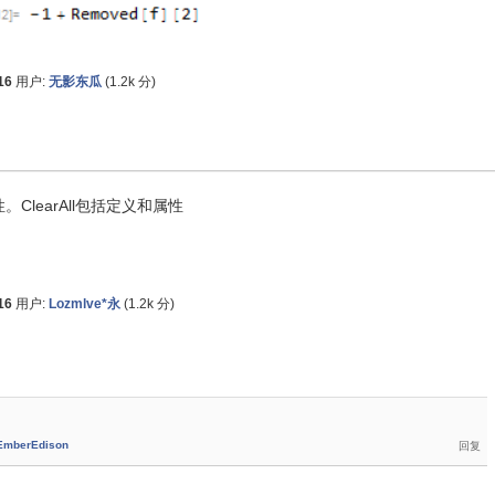
16
用户:
无影东瓜
(
1.2k
分)
。ClearAll包括定义和属性
16
用户:
Lozmlve*永
(
1.2k
分)
EmberEdison