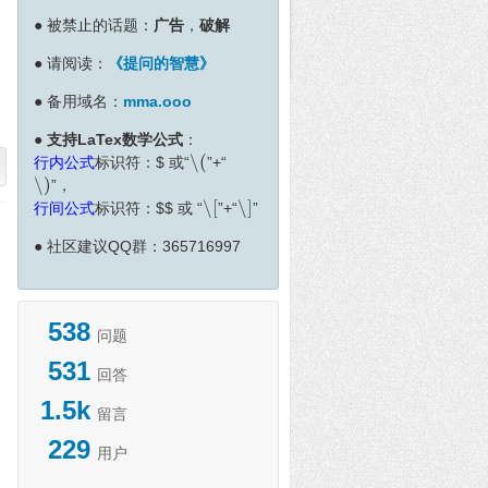
●
被禁止的话题：
广告
，
破解
●
请阅读：
《提问的智慧》
●
备用域名：
mma.ooo
●
支持LaTex数学公式
：
∖
(
行内公式
标识符：
$
或“
”+“
∖
(
∖
)
”，
∖
)
∖
[
∖
]
行间公式
标识符：
$
$
或 “
”+“
”
∖
[
∖
]
●
社区建议QQ群：365716997
538
问题
531
回答
1.5k
留言
229
用户