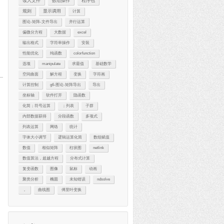
读入文件
数组操作
程序包
规则
显示调用
计算
图论-矩阵-文件导出
并行运算
偏微分方程
大数据
excel
输出格式
字符串操作
安装
性能优化
纯函数
colorfunction
选项
manipulate
求最值
基础数学
空间曲面
解方程
变换
字符画
计算控制
g6-图论-矩阵导出
导出
坐标轴
软件打开
隐函数
化简；符号运算
；列表
子群
内部数据获得
分段函数
多项式
列表运算
网络
统计
字体大小调节
逻辑运算化简
数组赋值
数值
相似矩阵
柱状图
netlink
数值算法，超越方程
分布式计算
复变函数
图像
鼠标
动画
聚类分析
椭圆
未知错误
ndsolve
，
曲线图
傅里叶变换