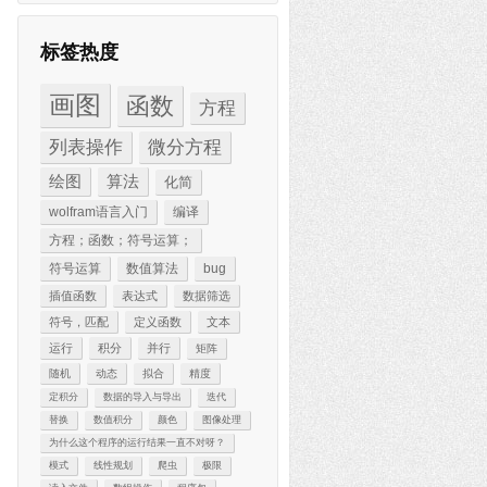
标签热度
画图
函数
方程
列表操作
微分方程
绘图
算法
化简
wolfram语言入门
编译
方程；函数；符号运算；
符号运算
数值算法
bug
插值函数
表达式
数据筛选
符号，匹配
定义函数
文本
运行
积分
并行
矩阵
随机
动态
拟合
精度
定积分
数据的导入与导出
迭代
替换
数值积分
颜色
图像处理
为什么这个程序的运行结果一直不对呀？
模式
线性规划
爬虫
极限