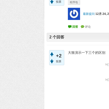
投票
程序包
最新提问
12月 24, 
2
个回答
大致演示一下三个的区别
+2
投票