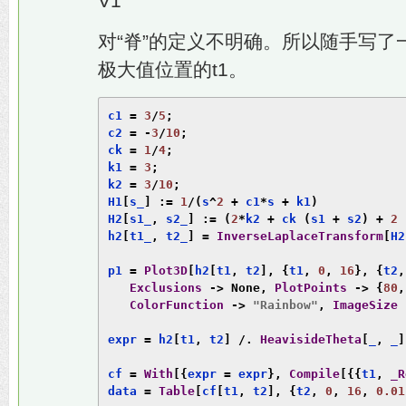
V1
对“脊”的定义不明确。所以随手写了
极大值位置的t1。
c1 
=
3
/
5
;
c2 
=
-
3
/
10
;
ck 
=
1
/
4
;
k1 
=
3
;
k2 
=
3
/
10
;
H1
[
s_
]
:=
1
/(
s
^
2
+
 c1
*
s 
+
 k1
)
H2
[
s1_
,
 s2_
]
:=
(
2
*
k2 
+
 ck 
(
s1 
+
 s2
)
+
2
 
h2
[
t1_
,
 t2_
]
=
InverseLaplaceTransform
[
H2
p1 
=
Plot3D
[
h2
[
t1
,
 t2
],
{
t1
,
0
,
16
},
{
t2
,
Exclusions
->
None
,
PlotPoints
->
{
80
,
ColorFunction
->
"Rainbow"
,
ImageSize
expr 
=
 h2
[
t1
,
 t2
]
/.
HeavisideTheta
[
_
,
 _
]
cf 
=
With
[{
expr 
=
 expr
},
Compile
[{{
t1
,
_R
data 
=
Table
[
cf
[
t1
,
 t2
],
{
t2
,
0
,
16
,
0.01