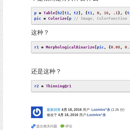
p 
=
Table
[
h2
[
t1
,
 t2
],
{
t1
,
0
,
16
,
.
1
},
{
t
pic 
=
Colorize
[
p 
// Image, ColorFunction 
这种？
r1 
=
MorphologicalBinarize
[
pic
,
{
0.08
,
0.
还是这种？
r2 
=
Thinning@r1
最新回答
4月 18, 2016
用户:
Lozmlve*永
(
1.2k
分)
修改于
4月 18, 2016
用户:
Lozmlve*永