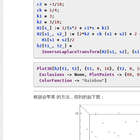
c2 
=
-
3
/
10
;
ck 
=
1
/
4
;
k1 
=
3
;
k2 
=
3
/
10
;
H1
[
s_
]
:=
1
/(
s
^
2
+
 c1
*
s 
+
 k1
)
H2
[
s1_
,
 s2_
]
:=
(
2
*
k2 
+
 ck 
(
s1 
+
 s2
)
+
2
 
  H1
[
s1 
+
 s2
]/
2
h2
[
t1_
,
 t2_
]
=
InverseLaplaceTransform
[
H2
[
s1
,
 s2
],
{
s1
Plot3D
[
h2
[
t1
,
 t2
],
{
t1
,
0
,
16
},
{
t2
,
0
,
1
Exclusions
->
None
,
PlotPoints
->
{
80
,
8
ColorFunction
->
"Rainbow"
]
根据@苹果 的方法，得到的如下图：