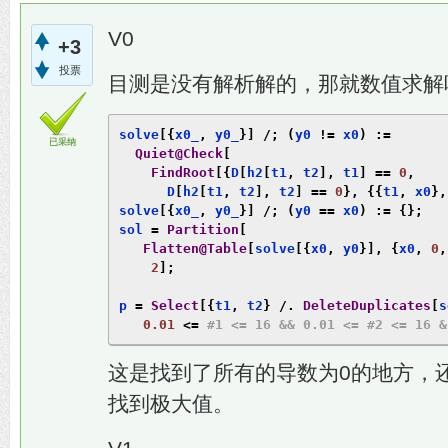
V0
+3
投票
目测是没有解析解的，那就数值求解
solve
[{
x0_
,
 y0_
}]
/;
(
y0 
!=
 x0
)
:=
已采纳
Quiet@Check
[
FindRoot
[{
D
[
h2
[
t1
,
 t2
],
 t1
]
==
0
,
      D
[
h2
[
t1
,
 t2
],
 t2
]
==
0
},
{{
t1
,
 x0
},
solve
[{
x0_
,
 y0_
}]
/;
(
y0 
==
 x0
)
:=
{};
sol 
=
Partition
[
Flatten@Table
[
solve
[{
x0
,
 y0
}],
{
x0
,
0
,
2
];
p 
=
Select
[{
t1
,
 t2
}
/.
DeleteDuplicates
[
s
0.01
<=
#1 <= 16 && 0.01 <= #2 <= 16 &
这是找到了所有的导数为0的地方，
找到极大值。