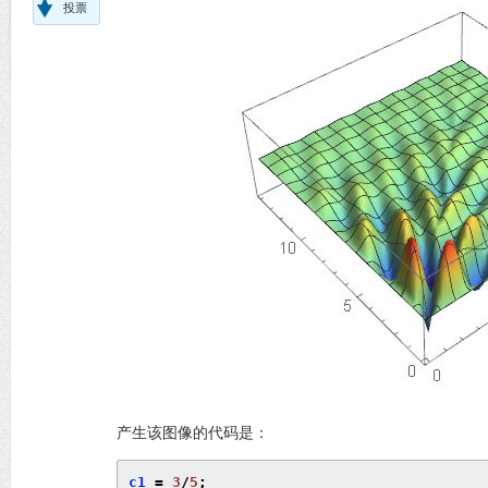
投票
产生该图像的代码是：
c1 
=
3
/
5
;