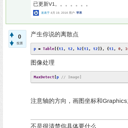
已更新V1。。。。。。。
发表于
4月 19, 2016
用户:
苹果
产生你说的离散点
0
投票
p 
=
Table
[{
t1
,
 t2
,
 h2
[
t1
,
 t2
]},
{
t1
,
0
,
1
图像处理
MaxDetect
[
p 
// Image]
注意轴的方向，画图坐标和Graphic
不是很清楚你具体要什么