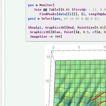
pos 
=
Monitor
[
Join
@@
Table
[{
0.01
(
First@
# - 1), 0.0
FindPeaks
[
data
[[
i
]]],
{
i
,
Length@da
pos2 
=
Select
[
pos
,
#1 >= #2 & @@ # &];
Show
[
p1
,
Graphics3D
[{
Red
,
PointSize
[
0.01
]
Graphics3D
[{
Blue
,
Point
[{#,
0.5
,
 cf
[#,
0
ImageSize
->
300
]