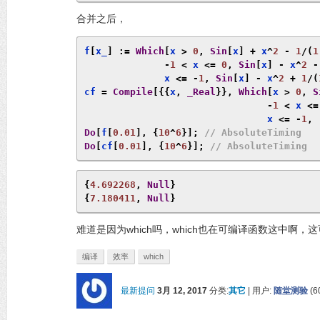
合并之后，
f
[
x_
]
:=
Which
[
x 
>
0
,
Sin
[
x
]
+
 x
^
2
-
1
/(
1
-
1
<
 x 
<=
0
,
Sin
[
x
]
-
 x
^
2
-
              x 
<=
-
1
,
Sin
[
x
]
-
 x
^
2
+
1
/(
cf 
=
Compile
[{{
x
,
_Real
}},
Which
[
x 
>
0
,
S
-
1
<
 x 
<=
                                x 
<=
-
1
,
Do
[
f
[
0.01
],
{
10
^
6
}];
// AbsoluteTiming
Do
[
cf
[
0.01
],
{
10
^
6
}];
// AbsoluteTiming
{
4.692268
,
Null
}
{
7.180411
,
Null
}
难道是因为which吗，which也在可编译函数这中啊，
编译
效率
which
最新提问
3月 12, 2017
分类:
其它
|
用户:
随堂测验
(
6