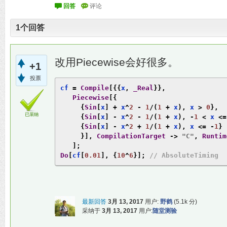
1
个回答
改用Piecewise会好很多。
+1
投票
cf 
=
Compile
[{{
x
,
_Real
}},
Piecewise
[{
{
Sin
[
x
]
+
 x
^
2
-
1
/(
1
+
 x
),
 x 
>
0
},
已采纳
{
Sin
[
x
]
-
 x
^
2
-
1
/(
1
+
 x
),
-
1
<
 x 
<=
{
Sin
[
x
]
-
 x
^
2
+
1
/(
1
+
 x
),
 x 
<=
-
1
}
}],
CompilationTarget
->
"C"
,
Runtim
];
Do
[
cf
[
0.01
],
{
10
^
6
}];
// AbsoluteTiming
最新回答
3月 13, 2017
用户:
野鹤
(
5.1k
分)
采纳于
3月 13, 2017
用户:
随堂测验