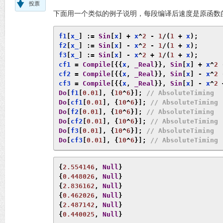
投票
下面用一个类似的例子说明，每段编译后速度是原函数
f1
[
x_
]
:=
Sin
[
x
]
+
 x
^
2
-
1
/(
1
+
 x
);
f2
[
x_
]
:=
Sin
[
x
]
-
 x
^
2
-
1
/(
1
+
 x
);
f3
[
x_
]
:=
Sin
[
x
]
-
 x
^
2
+
1
/(
1
+
 x
);
cf1 
=
Compile
[{{
x
,
_Real
}},
Sin
[
x
]
+
 x
^
2
cf2 
=
Compile
[{{
x
,
_Real
}},
Sin
[
x
]
-
 x
^
2
cf3 
=
Compile
[{{
x
,
_Real
}},
Sin
[
x
]
-
 x
^
2
Do
[
f1
[
0.01
],
{
10
^
6
}];
// AbsoluteTiming
Do
[
cf1
[
0.01
],
{
10
^
6
}];
// AbsoluteTiming
Do
[
f2
[
0.01
],
{
10
^
6
}];
// AbsoluteTiming
Do
[
cf2
[
0.01
],
{
10
^
6
}];
// AbsoluteTiming
Do
[
f3
[
0.01
],
{
10
^
6
}];
// AbsoluteTiming
Do
[
cf3
[
0.01
],
{
10
^
6
}];
// AbsoluteTiming
{
2.554146
,
Null
}
{
0.448026
,
Null
}
{
2.836162
,
Null
}
{
0.462026
,
Null
}
{
2.487142
,
Null
}
{
0.440025
,
Null
}