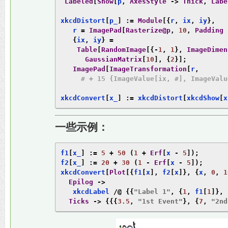
Labeled
[
Show
[
p
,
AxesStyle
->
Thick
,
Labe
xkcdDistort
[
p_
]
:=
Module
[{
r
,
 ix
,
 iy
},
   r 
=
ImagePad
[
Rasterize@p
,
10
,
Padding
{
ix
,
 iy
}
=
Table
[
RandomImage
[{-
1
,
1
},
ImageDimen
GaussianMatrix
[
10
],
{
2
}];
ImagePad
[
ImageTransformation
[
r
,
# + 15 {ImageValue[ix, #], ImageValu
xkcdConvert
[
x_
]
:=
 xkcdDistort
[
xkcdShow
[
x
一些示例：
f1
[
x_
]
:=
5
+
50
(
1
+
Erf
[
x 
-
5
]);
f2
[
x_
]
:=
20
+
30
(
1
-
Erf
[
x 
-
5
]);
xkcdConvert
[
Plot
[{
f1
[
x
],
 f2
[
x
]},
{
x
,
0
,
1
Epilog
->
   xkcdLabel 
/@
{{
"Label 1"
,
{
1
,
 f1
[
1
]},
Ticks
->
{{{
3.5
,
"1st Event"
},
{
7
,
"2nd