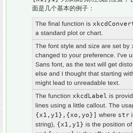
面是几个基本的例子：
xkcdConver
The final function is
a standard plot or chart.
The font style and size are set by
changed to your preference. I've
Sans font, as the text will get dist
else and I thought that starting w
might lead to unreadable text.
xkcdLabel
The function
is provid
lines using a little callout. The us
{x1,y1},{xo,yo}]
str
where
i
{x1,y1}
string),
is the position of