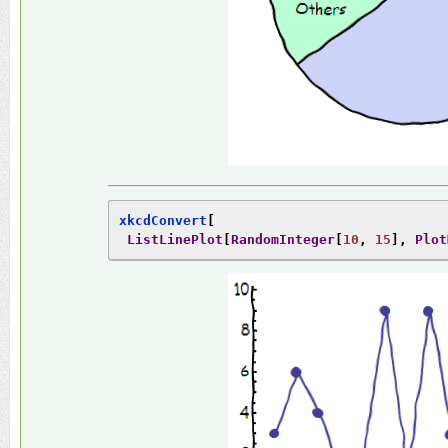
xkcdConvert
[
ListLinePlot
[
RandomInteger
[
10
,
15
],
Plot