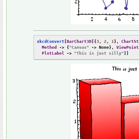
xkcdConvert
[
BarChart3D
[{
3
,
2
,
1
},
ChartSt
Method
->
{
"Canvas"
->
None
},
ViewPoint
PlotLabel
->
"This is just silly"
]]