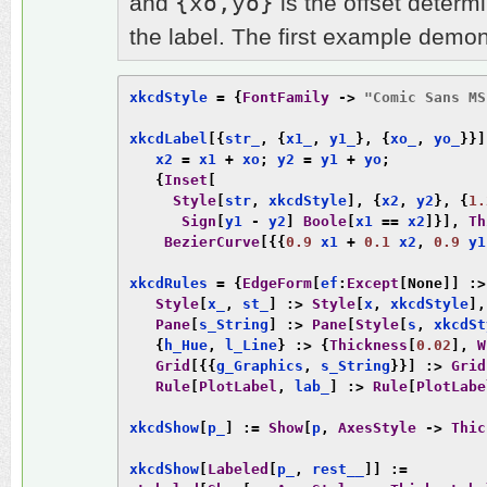
{xo,yo}
and
is the offset determi
the label. The first example demon
xkcdStyle 
=
{
FontFamily
->
"Comic Sans MS
xkcdLabel
[{
str_
,
{
x1_
,
 y1_
},
{
xo_
,
 yo_
}}]
   x2 
=
 x1 
+
 xo
;
 y2 
=
 y1 
+
 yo
;
{
Inset
[
Style
[
str
,
 xkcdStyle
],
{
x2
,
 y2
},
{
1.
Sign
[
y1 
-
 y2
]
Boole
[
x1 
==
 x2
]}],
Th
BezierCurve
[{{
0.9
 x1 
+
0.1
 x2
,
0.9
 y1
xkcdRules 
=
{
EdgeForm
[
ef
:
Except
[
None
]]
:>
Style
[
x_
,
 st_
]
:>
Style
[
x
,
 xkcdStyle
],
Pane
[
s_String
]
:>
Pane
[
Style
[
s
,
 xkcdSt
{
h_Hue
,
 l_Line
}
:>
{
Thickness
[
0.02
],
W
Grid
[{{
g_Graphics
,
 s_String
}}]
:>
Grid
Rule
[
PlotLabel
,
 lab_
]
:>
Rule
[
PlotLabe
xkcdShow
[
p_
]
:=
Show
[
p
,
AxesStyle
->
Thic
xkcdShow
[
Labeled
[
p_
,
 rest__
]]
:=