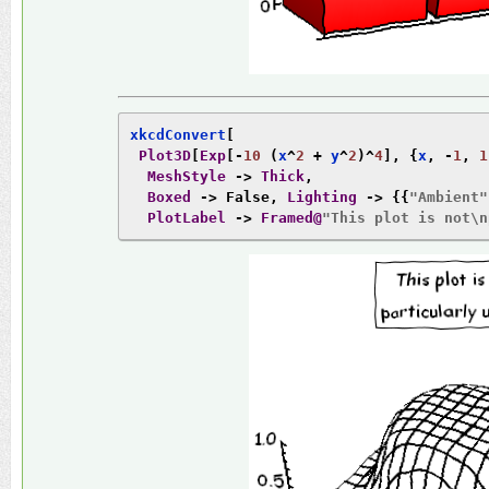
xkcdConvert
[
Plot3D
[
Exp
[-
10
(
x
^
2
+
 y
^
2
)^
4
],
{
x
,
-
1
,
1
MeshStyle
->
Thick
,
Boxed
->
False
,
Lighting
->
{{
"Ambient"
PlotLabel
->
Framed@
"This plot is not\n