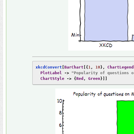
xkcdConvert
[
BarChart
[{
1
,
10
},
ChartLegend
PlotLabel
->
"Popularity of questions o
ChartStyle
->
{
Red
,
Green
}]]