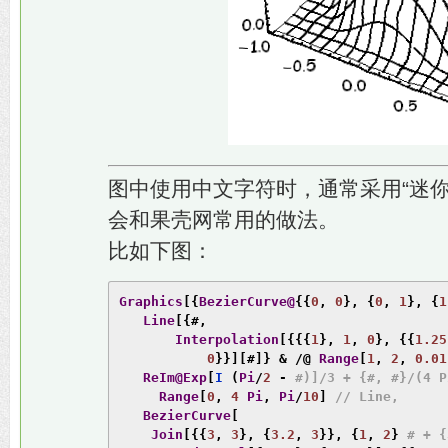
图中使用中文字符时，通常采用“迷
会和果壳网常用的做法。
比如下图：
Graphics
[{
BezierCurve@
{{
0
,
0
},
{
0
,
1
},
{
1
Line
[{#,
Interpolation
[{{{
1
},
1
,
0
},
{{
1.25
0
}}][#]}
&
/@
Range
[
1
,
2
,
0.01
ReIm@Exp
[
I 
(
Pi
/
2
-
#)]/3 + {#, #}/(4 P
Range
[
0
,
4
Pi
,
Pi
/
10
]
// Line, 
BezierCurve
[
Join
[{{
3
,
3
},
{
3.2
,
3
}},
{
1
,
2
}
# + {