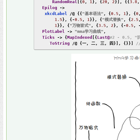
RandomReal
[{
0
,
1
},
{
20
,
2
}],
{{
3.8
,
Epilog
->
   xkcdLabel 
/@
{{
"基本语法"
,
{
0.5
,
1
},
{
0
1.5
},
{-
0.5
,
1
}},
{
"模式替换"
,
{
2.5
1
}},
{
"万物皆式"
,
{
3.5
,
2
},
{-
0.5
,
PlotLabel
->
"mma学习曲线"
,
Ticks
->
{
MapIndexed
[{
Last@
#2 - 0.5, "
ToString
/@
{一,
二,
三,
四}],
{}}]
/