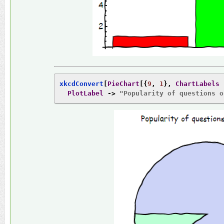
xkcdConvert
[
PieChart
[{
9
,
1
},
ChartLabels
PlotLabel
->
"Popularity of questions o