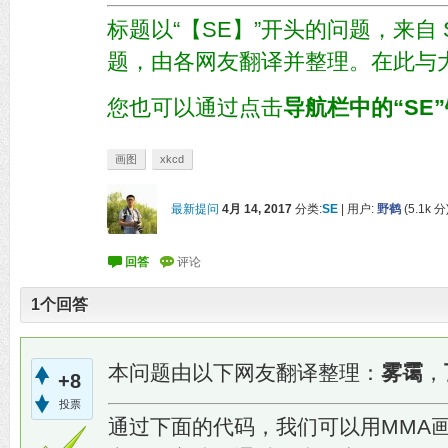
标题以“【SE】”开头的问题，来自 St
题，由各网友翻译并整理。在此与
您也可以通过点击
导航栏中的“SE
画图
xkcd
最新提问
4月 14, 2017
分类:
SE
|
用户:
野鹤
(
5.1k
分
1
个回答
本问题由以下网友翻译整理：
雾霭
，
+8
投票
通过下面的代码，我们可以用MMA画