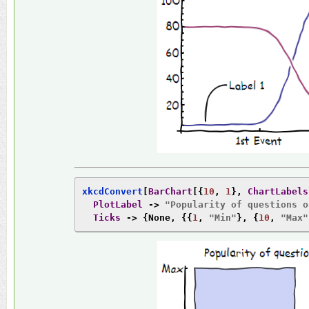
xkcdConvert
[
BarChart
[{
10
,
1
},
ChartLabels
PlotLabel
->
"Popularity of questions o
Ticks
->
{
None
,
{{
1
,
"Min"
},
{
10
,
"Max"