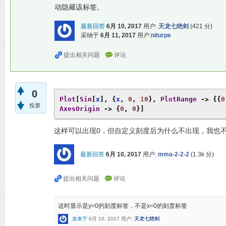
动隐藏该标签。
最新回答
6月 10, 2017
用户:
天龙七绝剑
(
421
分)
采纳于
6月 11, 2017
用户:
niturpe
0
Plot
[
Sin
[
x
],
{
x
,
0
,
10
},
PlotRange
->
{{
0
投票
AxesOrigin
->
{
0
,
0
}]
这样可以出现0，但自定义刻度后为什么不出现，我也
最新回答
6月 10, 2017
用户:
mma-2-2-2
(
1.3k
分)
这时显示是y=0的刻度标签，不是x=0的刻度标签
发表于
6月 10, 2017
用户:
天龙七绝剑