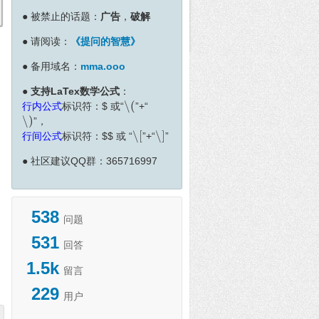
●
被禁止的话题：
广告
，
破解
●
请阅读：
《提问的智慧》
●
备用域名：
mma.ooo
●
支持LaTex数学公式
：
∖
(
行内公式
标识符：
$
或“
”+“
∖
(
∖
)
”，
∖
)
∖
[
∖
]
行间公式
标识符：
$
$
或 “
”+“
”
∖
[
∖
]
●
社区建议QQ群：365716997
538
问题
531
回答
1.5k
留言
229
用户