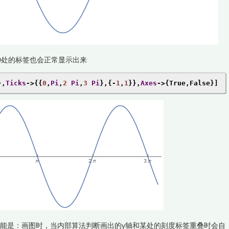
=0处的标签也会正常显示出来
},
Ticks
->{{
0
,
Pi
,
2
Pi
,
3
Pi
},{-
1
,
1
}},
Axes
->{
True
,
False
}]
能是：画图时，当内部算法判断画出的y轴和某处的刻度标签重叠时会自