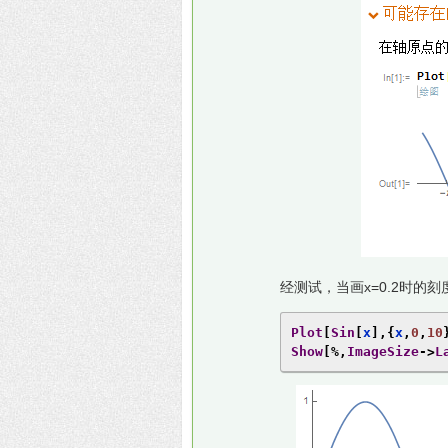
经测试，当画x=0.2时
Plot
[
Sin
[
x
],{
x
,
0
,
10
Show
[%,
ImageSize
->
L