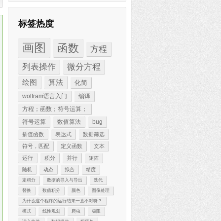
标签热度
画图
函数
方程
.1
,-
0.1
}]}]
列表操作
微分方程
绘图
算法
化简
wolfram语言入门
编译
方程；函数；符号运算；
符号运算
数值算法
bug
插值函数
表达式
数据筛选
符号，匹配
定义函数
文本
运行
积分
并行
矩阵
随机
动态
拟合
精度
定积分
数据的导入与导出
迭代
替换
数值积分
颜色
图像处理
为什么这个程序的运行结果一直不对呀？
模式
线性规划
爬虫
极限