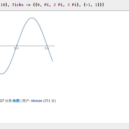
10
},
Ticks
->
{{
0
,
Pi
,
2
Pi
,
3
Pi
},
{-
1
,
1
}}]
017
分类:
绘图
|
用户:
niturpe
(
251
分)