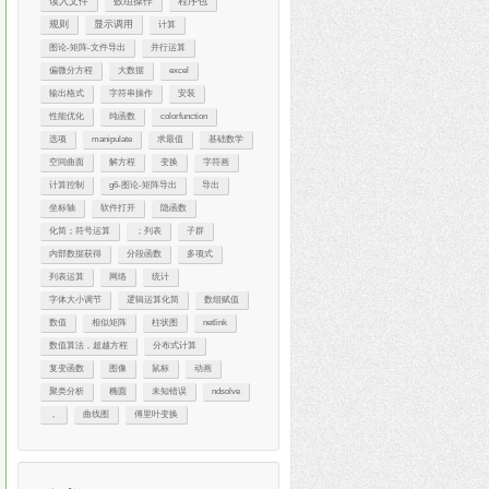
读入文件
数组操作
程序包
规则
显示调用
计算
图论-矩阵-文件导出
并行运算
偏微分方程
大数据
excel
输出格式
字符串操作
安装
性能优化
纯函数
colorfunction
选项
manipulate
求最值
基础数学
空间曲面
解方程
变换
字符画
计算控制
g6-图论-矩阵导出
导出
坐标轴
软件打开
隐函数
化简；符号运算
；列表
子群
内部数据获得
分段函数
多项式
列表运算
网络
统计
字体大小调节
逻辑运算化简
数组赋值
数值
相似矩阵
柱状图
netlink
数值算法，超越方程
分布式计算
复变函数
图像
鼠标
动画
聚类分析
椭圆
未知错误
ndsolve
，
曲线图
傅里叶变换