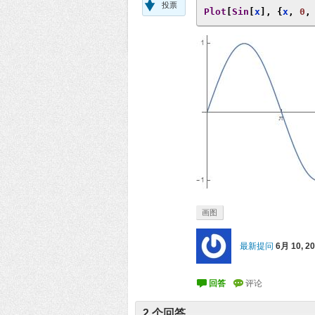
投票
Plot
[
Sin
[
x
],
{
x
,
0
,
画图
最新提问
6月 10, 2
2
个回答