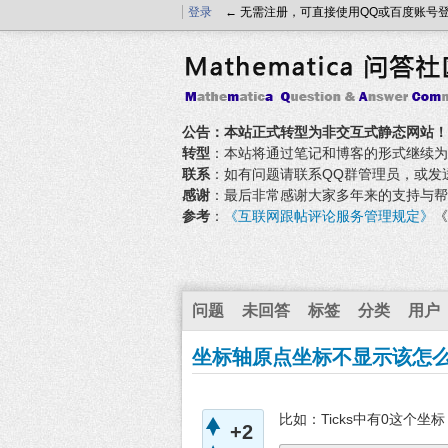
登录
← 无需注册，可直接使用QQ或百度账号
公告：本站正式转型为非交互式静态网站！
转型
：本站将通过笔记和博客的形式继续为大家
联系
：如有问题请联系QQ群管理员，或发送邮件至
感谢
：最后非常感谢大家多年来的支持与帮
参考
：
《互联网跟帖评论服务管理规定》
《
问题
未回答
标签
分类
用户
坐标轴原点坐标不显示该怎
比如：Ticks中有0这个坐
+2