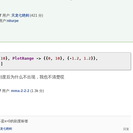
7
用户:
天龙七绝剑
(
421
分)
用户:
niturpe
10
},
PlotRange
->
{{
0
,
10
},
{-
1.2
,
1.2
}},
}]
刻度后为什么不出现，我也不清楚哎
7
用户:
mma-2-2-2
(
1.3k
分)
是x=0的刻度标签
龙七绝剑