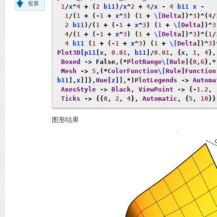
投票
1
/
x
^
4
+
(
2
 b11
)/
x
^
2
+
4
/
x 
-
4
 b11 x 
-
1
/(
1
+
(-
1
+
 x
^
3
)
(
1
+
 \[
Delta
])^
3
)^(
4
/
2
 b11
)/(
1
+
(-
1
+
 x
^
3
)
(
1
+
 \[
Delta
])^
3
4
/(
1
+
(-
1
+
 x
^
3
)
(
1
+
 \[
Delta
])^
3
)^(
1
/
4
 b11 
(
1
+
(-
1
+
 x
^
3
)
(
1
+
 \[
Delta
])^
3
)
Plot3D
[
p11
[
x
,
0.01
,
 b11
]/
0.01
,
{
x
,
1
,
4
},
Boxed
->
False
,(*
PlotRange
\[
Rule
]{
0
,
6
},*
Mesh
->
5
,(*
ColorFunction
\[
Rule
]
Function
b11
],
x
]]},
Hue
[
z
]],*)
PlotLegends
->
Automa
AxesStyle
->
Black
,
ViewPoint
->
{-
1.2
,
Ticks
->
{{
0
,
2
,
4
},
Automatic
,
{
5
,
10
}}
图形结果