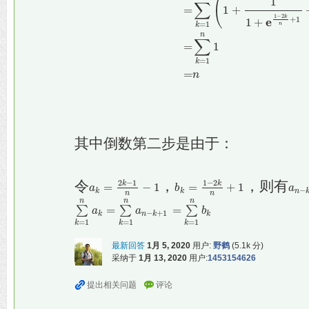
(
1
∑
=
1
+
1
−
2
k
+
1
e
1
+
=
1
k
n
n
∑
=
1
=
1
k
=
n
其中倒数第二步是由于：
2
−
1
1
−
2
令
，
，则有
k
k
=
−
1
=
+
1
a
a
k
=
2
k
−
1
n
−
1
b
b
k
=
1
−
2
k
n
+
1
a
a
n
−
−
k
k
n
n
n
n
n
n
∑
=
∑
=
∑
∑
k
=
a
1
n
a
k
=
∑
k
=
a
1
n
a
n
−
k
+
1
=
∑
k
=
b
1
n
b
k
−
+
1
k
n
k
k
=
1
=
1
=
1
k
k
k
最新回答
1月 5, 2020
用户:
野鹤
(
5.1k
分)
采纳于
1月 13, 2020
用户:
1453154626