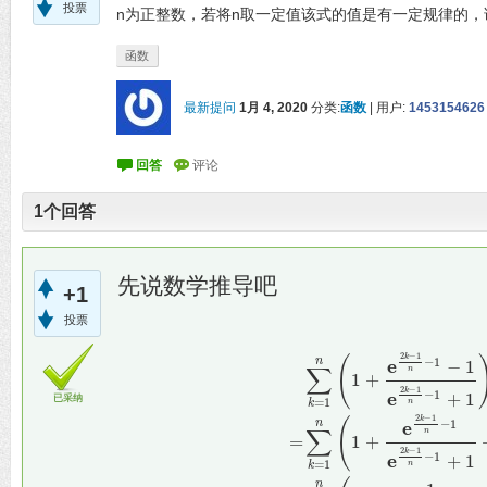
投票
n为正整数，若将n取一定值该式的值是有一定规律的，请问如
函数
最新提问
1月 4, 2020
分类:
函数
|
用户:
1453154626
1
个回答
先说数学推导吧
+1
投票
2
−
1
k
(
−
1
n
e
−
1
∑
n
1
+
2
−
1
k
−
1
e
+
1
已采纳
=
1
k
n
2
−
1
k
(
−
1
n
e
∑
n
=
1
+
2
−
1
k
−
1
e
+
1
=
1
k
n
∑
k
=
1
n
(
1
+
e
2
k
−
1
n
−
1
−
1
e
2
k
−
1
n