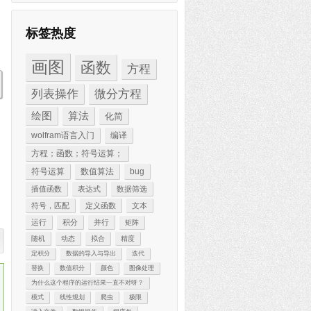
标签热度
画图
函数
方程
列表操作
微分方程
绘图
算法
化简
wolfram语言入门
编译
方程；函数；符号运算；
符号运算
数值算法
bug
插值函数
表达式
数据筛选
符号，匹配
定义函数
文本
运行
积分
并行
矩阵
随机
动态
拟合
精度
定积分
数据的导入与导出
迭代
替换
数值积分
颜色
图像处理
为什么这个程序的运行结果一直不对呀？
模式
线性规划
爬虫
极限