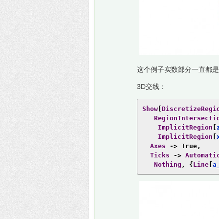
这个例子实数部分一直都是
3D交线：
Show
[
DiscretizeRegi
RegionIntersecti
ImplicitRegion
[
ImplicitRegion
[
Axes
->
True
,
Ticks
->
Automati
Nothing
,
{
Line
[
a