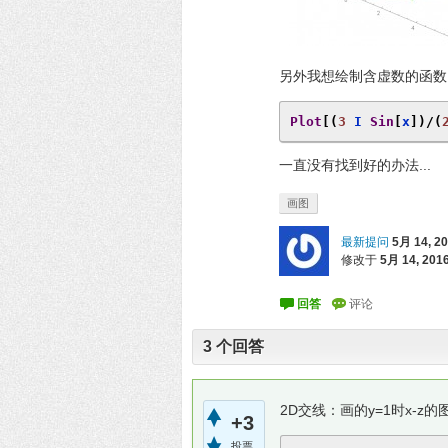
另外我想绘制含虚数的函数图
Plot
[(
3
 I 
Sin
[
x
])/(
一直没有找到好的办法...
画图
最新提问
5月 14, 2
修改于
5月 14, 201
3
个回答
2D交线：画的y=1时x-z的
+3
投票