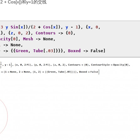
/(2 + Cos[x])和y=1的交线
(
3
 y 
Sin
[
x
])/(
2
+
Cos
[
x
]),
 y 
-
1
},
{
x
,
0
,
i
},
{
z
,
0
,
2
},
Contours
->
{
0
},
acity
[
0
],
Mesh
->
None
,
1
->
None
,
}
->
{{
Green
,
Tube
[.
03
]}}},
Boxed
->
False
]