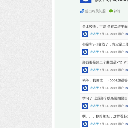
是比较快，可是 是在二维平
发表于
5月 14, 2016
用户:
m
都是和y=1交线了，肯定是二
发表于
5月 14, 2016
用户:
h
那我要是第二个曲面是x^2+y^
发表于
5月 14, 2016
用户:
m
稍等，我修改一下code加进
发表于
5月 14, 2016
用户:
h
学习了 比我那个线条要细要自
发表于
5月 14, 2016
用户:
m
啊。。。刚给加粗，这样看起
发表于
5月 14, 2016
用户:
h