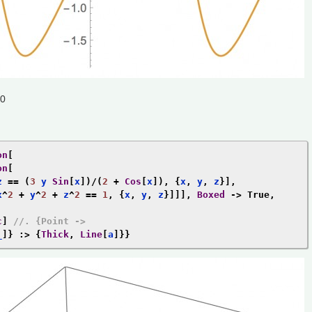
0
on
[
on
[
z 
==
(
3
 y 
Sin
[
x
])/(
2
+
Cos
[
x
]),
{
x
,
 y
,
 z
}],
x
^
2
+
 y
^
2
+
 z
^
2
==
1
,
{
x
,
 y
,
 z
}]]],
Boxed
->
True
,
c
]
//. {Point -> 
_
]}
:>
{
Thick
,
Line
[
a
]}}