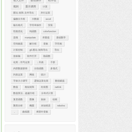
读入文件
数组操作
程序包
规则
显示调用
计算
图论-矩阵-文件导出
并行运算
偏微分方程
大数据
excel
输出格式
字符串操作
安装
性能优化
纯函数
colorfunction
选项
manipulate
求最值
基础数学
空间曲面
解方程
变换
字符画
计算控制
g6-图论-矩阵导出
导出
坐标轴
软件打开
隐函数
化简；符号运算
；列表
子群
内部数据获得
分段函数
多项式
列表运算
网络
统计
字体大小调节
逻辑运算化简
数组赋值
数值
相似矩阵
柱状图
netlink
数值算法，超越方程
分布式计算
复变函数
图像
鼠标
动画
聚类分析
椭圆
未知错误
ndsolve
，
曲线图
傅里叶变换