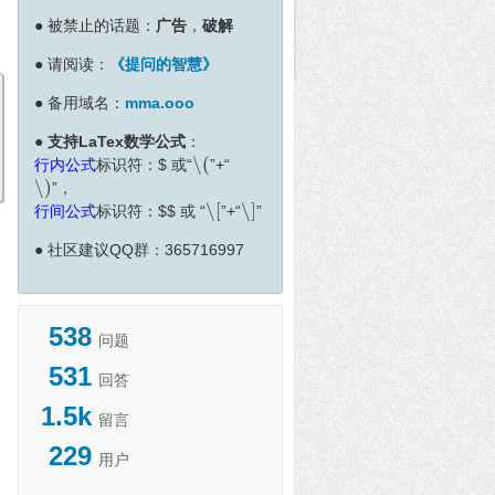
●
被禁止的话题：
广告
，
破解
●
请阅读：
《提问的智慧》
●
备用域名：
mma.ooo
●
支持LaTex数学公式
：
∖
(
行内公式
标识符：
$
或“
”+“
∖
(
∖
)
”，
∖
)
∖
[
∖
]
行间公式
标识符：
$
$
或 “
”+“
”
∖
[
∖
]
●
社区建议QQ群：365716997
538
问题
531
回答
1.5k
留言
229
用户