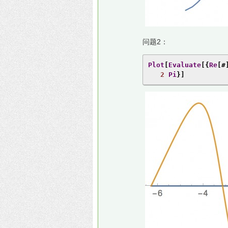
问题2：
Plot
[
Evaluate
[{
Re
[#
2
Pi
}]