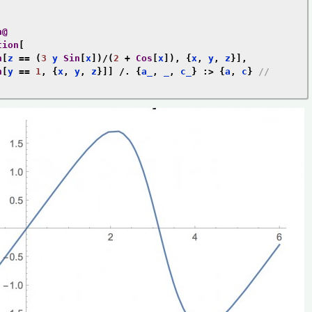
n@
tion
[
n
[
z 
==
(
3
 y 
Sin
[
x
])/(
2
+
Cos
[
x
]),
{
x
,
 y
,
 z
}],
n
[
y 
==
1
,
{
x
,
 y
,
 z
}]]
/.
{
a_
,
 _
,
 c_
}
:>
{
a
,
 c
}
// 