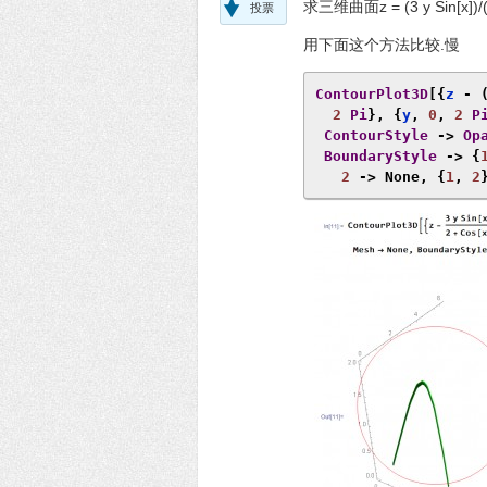
求三维曲面z = (3 y Sin[x])
投票
用下面这个方法比较.慢
ContourPlot3D
[{
z 
-
2
Pi
},
{
y
,
0
,
2
P
ContourStyle
->
Op
BoundaryStyle
->
{
2
->
None
,
{
1
,
2