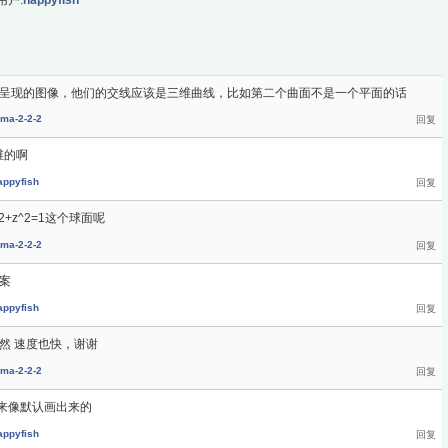
面呈现的图像，他们的交线应该是三维曲线，比如第二个曲面不是一个平面的话
ma-2-2-2
维的啊
appyfish
2+z^2=1这个球面呢
ma-2-2-2
答案
appyfish
然 速度也快，谢谢
ma-2-2-2
来像默认画出来的
appyfish