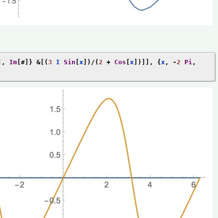
],
Im
[#]}
&[(
3
 I 
Sin
[
x
])/(
2
+
Cos
[
x
])]],
{
x
,
-
2
Pi
,