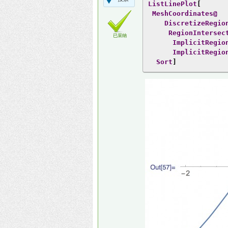
ListLinePlot
[
MeshCoordinates@
DiscretizeRegio
RegionIntersec
已采纳
ImplicitRegio
ImplicitRegio
Sort
]