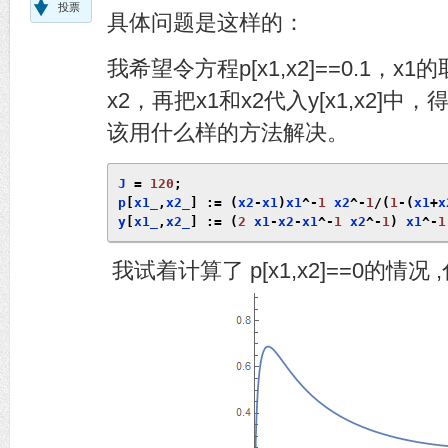
投票
具体问题是这样的：
我希望令方程p[x1,x2]==0.1，x
x2，再把x1和x2代入y[x1,x2]
该用什么样的方法解决。
J 
=
120
;
p
[
x1_
,
x2_
]
:=
(
x2
-
x1
)
x1
^-
1
 x2
^-
1
/(
1
-(
x1
+
x
y
[
x1_
,
x2_
]
:=
(
2
 x1
-
x2
-
x1
^-
1
 x2
^-
1
)
 x1
^-
1
我试着计算了 p[x1,x2]==0的情