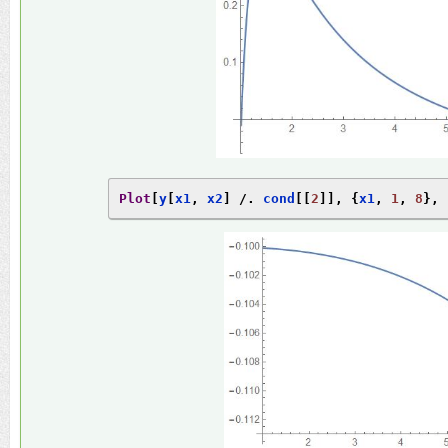
Plot
[
y
[
x1
,
 x2
]
/.
 cond
[[
2
]],
{
x1
,
1
,
8
},