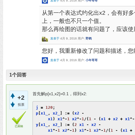
发表于
4月 9, 2016
用户:
小年哥哥
从第一个表达式约化出x2，会有好
上，一般也不只一个值。
那么再绘图的话就有问题了，应该使
发表于
4月 9, 2016
用户:
野鹤
您好，我重新修改了问题和描述，您
发表于
4月 9, 2016
用户:
小年哥哥
1
个回答
首先解p[x1,x2]=0.1，得到x2:
+2
投票
j 
=
120
;
p
[
x1_
,
 x2_
]
:=
(
x2 
-
     x1
)
 x1
^-
1
 x2
^-
1
/(
1
-
(
x1 
+
 x2 
+
 x1
^-
y
[
x1_
,
 x2_
]
:=
(
2
 x1 
-
 x2 
-
已采纳
     x1
^-
1
 x2
^-
1
)
 x1
^-
1
 x2
^-
1
/(
1
-
(
x1 
+
 