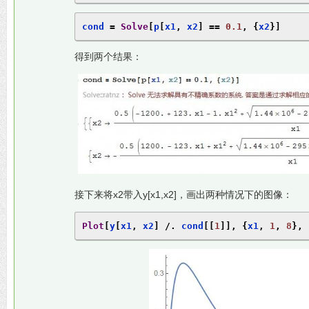
cond 
=
Solve
[
p
[
x1
,
 x2
]
==
0.1
,
{
x2
}]
得到两个结果：
接下来将x2带入y[x1,x2]，画出两种情况下的图像：
Plot
[
y
[
x1
,
 x2
]
/.
 cond
[[
1
]],
{
x1
,
1
,
8
},