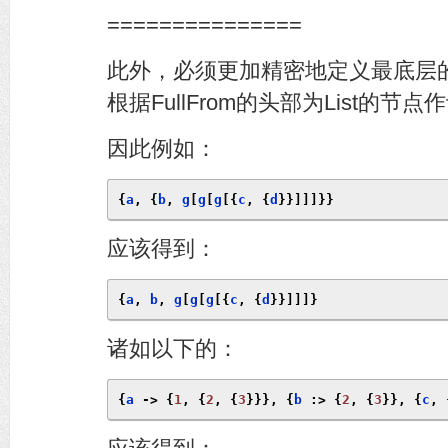
===============
此外，必须更加精密地定义最底层
根据FullFrom的头部为List的节
因此例如：
{
a
,
{
b
,
 g
[
g
[
g
[{
c
,
{
d
}}]]]}}
应该得到：
{
a
,
 b
,
 g
[
g
[
g
[{
c
,
{
d
}}]]]}
诸如以下的：
{
a 
->
{
1
,
{
2
,
{
3
}}},
{
b 
:>
{
2
,
{
3
}},
{
c
,