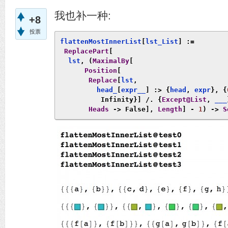
我也补一种:
+8
投票
flattenMostInnerList
[
lst_List
]
:=
ReplacePart
[
  lst
,
(
MaximalBy
[
Position
[
Replace
[
lst
,
         head_
[
expr__
]
:>
{
head
,
 expr
},
{
Infinity
}]
/.
{
Except@List
,
 ___
Heads
->
False
],
Length
]
-
1
)
->
S