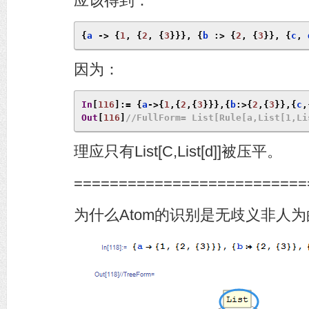
应该得到：
{
a 
->
{
1
,
{
2
,
{
3
}}},
{
b 
:>
{
2
,
{
3
}},
{
c
,
 
因为：
In
[
116
]:=
{
a
->{
1
,{
2
,{
3
}}},{
b
:>{
2
,{
3
}},{
c
,
Out
[
116
]
//FullForm= List[Rule[a,List[1,Li
理应只有List[C,List[d]]被压平。
==========================
为什么Atom的识别是无歧义非人为