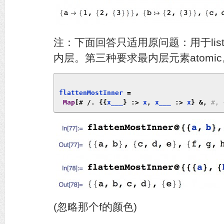
注：下面回答只适用原问题：用于list, 
内层。第三种要求最内层元素atomic
flattenMostInner 
=
Map
[#
/.
{{
x___
}
:>
 x
,
 x___ 
:>
 x
}
&,
#, 
(忽略那个f的颜色)