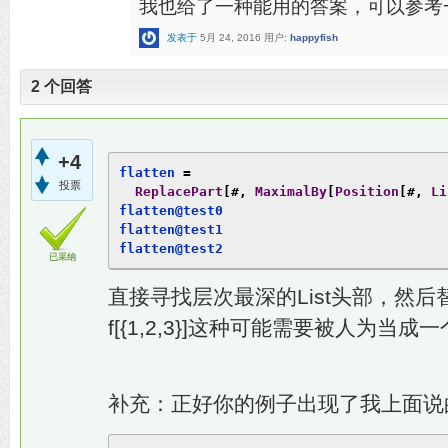
我也给了一种能用的答案，可以参考
发表于
5月 24, 2016
用户:
happyfish
2
个回答
+4
flatten 
=
投票
ReplacePart
[#,
MaximalBy
[
Position
[#,
Li
flatten@test0

flatten@test1

flatten@test2
已采纳
直接寻找层次最深的List头部，然
f[{1,2,3}]这种可能需要被人为当成
补充：正好你的例子出现了我上面说