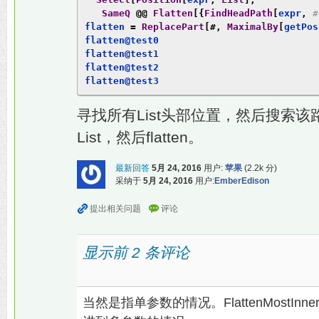
SameQ
@@
Flatten
[{
FindHeadPath
[
expr
,
#
flatten 
=
ReplacePart
[#,
MaximalBy
[
getPos
flatten@test0

flatten@test1

flatten@test2

flatten@test3
寻找所有List头部位置，然后搜索
List，然后flatten。
最新回答
5月 24, 2016
用户:
苹果
(
2.2k
分)
采纳于
5月 24, 2016
用户:
EmberEdison
显示前 2 条评论
当然是指单参数的情况。FlattenMostI