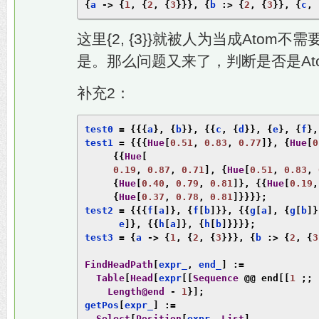
{
a 
->
{
1
,
{
2
,
{
3
}}},
{
b 
:>
{
2
,
{
3
}},
{
c
,
这里{2, {3}}就被人为当成Atom不需要进
是。那么问题又来了，判断是否是At
补充2：
test0 
=
{{{
a
},
{
b
}},
{{
c
,
{
d
}},
{
e
},
{
f
},
test1 
=
{{{
Hue
[
0.51
,
0.83
,
0.77
]},
{
Hue
[
0
{{
Hue
[
0.19
,
0.87
,
0.71
],
{
Hue
[
0.51
,
0.83
,
{
Hue
[
0.40
,
0.79
,
0.81
]},
{{
Hue
[
0.19
,
{
Hue
[
0.37
,
0.78
,
0.81
]}}}};
test2 
=
{{{
f
[
a
]},
{
f
[
b
]}},
{{
g
[
a
],
{
g
[
b
]}
      e
]},
{{
h
[
a
]},
{
h
[
b
]}}}};
test3 
=
{
a 
->
{
1
,
{
2
,
{
3
}}},
{
b 
:>
{
2
,
{
3
FindHeadPath
[
expr_
,
 end_
]
:=
Table
[
Head
[
expr
[[
Sequence
@@
end
[[
1
;;
 
Length@end
-
1
}];
getPos
[
expr_
]
:=
Select
[
Position
[
expr
,
List
],