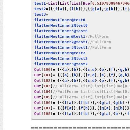
test1
=
List
[
List
[
List
[
Hue
[
0.51079309467846
test2
={{{
f
[
a
]},{
f
[
b
]}},{{
g
[
a
],{
g
[
b
]}},{
f
[
test3
=
flattenMostInner@test0

flattenMostInner2@test0

flattenMostInner3@test0

flattenMostInner@test1
//FullForm
flattenMostInner2@test1
//FullForm
flattenMostInner3@test1
//FullForm
flattenMostInner@test2

flattenMostInner2@test2

Out
[
100
]=
{{{
a
},{
b
}},{{
c
,
d
},{
e
},{
f
},{
g
,
h
}
Out
[
101
]=
{{{
a
},{
b
}},{{
c
,
d
},{
e
},{
f
},{
g
,
h
}
Out
[
102
]=
{{{
a
},{
b
}},{{
c
,
d
},{
e
},{
f
},{
g
,
h
}
Out
[
103
]
//FullForm= List[List[List[Hue[0.
Out
[
104
]
//FullForm= List[List[List[Hue[0.
Out
[
105
]
//FullForm= List[List[List[Hue[0.
Out
[
106
]=
{{{
f
[
a
]},{
f
[
b
]}},{{
g
[
a
],{
g
[
b
]}}
Out
[
107
]=
{{{
f
[
a
]},{
f
[
b
]}},{{
g
[
a
],{
g
[
b
]}}
Out
[
108
]=
{{{
f
[
a
]},{
f
[
b
]}},{{
g
[
a
],{
b
}},{
f
==========================