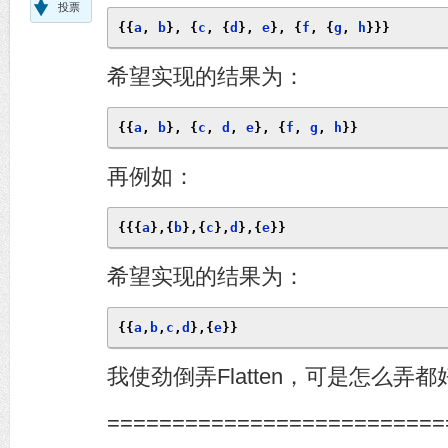
投票
{{
a
,
 b
},
{
c
,
{
d
},
 e
},
{
f
,
{
g
,
 h
}}}
希望实现的结果为：
{{
a
,
 b
},
{
c
,
 d
,
 e
},
{
f
,
 g
,
 h
}}
再例如：
{{{
a
},{
b
},{
c
},
d
},{
e
}}
希望实现的结果为：
{{
a
,
b
,
c
,
d
},{
e
}}
我使劲倒弄Flatten，可是怎么弄都好像
==========================