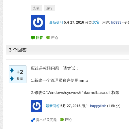
安装
运行
最新提问
5月 27, 2016
分类:
其它
|
用户:
ljj0933
(
-9
3
个回答
应该是权限问题，请尝试：
+2
投票
1.新建一个管理员账户使用mma
2.修改C:\Windows\syswow64\kernelbase.dll 权限
最新回答
5月 27, 2016
用户:
happyfish
(
1.8k
分)