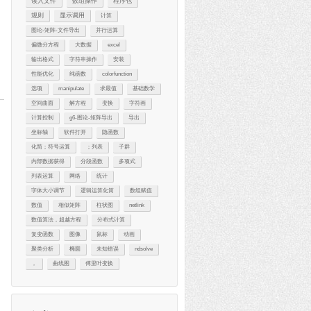
读入文件
数组操作
程序包
规则
显示调用
计算
图论-矩阵-文件导出
并行运算
偏微分方程
大数据
excel
输出格式
字符串操作
安装
性能优化
纯函数
colorfunction
选项
manipulate
求最值
基础数学
空间曲面
解方程
变换
字符画
计算控制
g6-图论-矩阵导出
导出
坐标轴
软件打开
隐函数
化简；符号运算
；列表
子群
内部数据获得
分段函数
多项式
列表运算
网络
统计
字体大小调节
逻辑运算化简
数组赋值
数值
相似矩阵
柱状图
netlink
数值算法，超越方程
分布式计算
复变函数
图像
鼠标
动画
聚类分析
椭圆
未知错误
ndsolve
，
曲线图
傅里叶变换