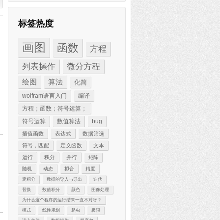
标签热度
画图
函数
方程
列表操作
微分方程
绘图
算法
化简
wolfram语言入门
编译
方程；函数；符号运算；
符号运算
数值算法
bug
插值函数
表达式
数据筛选
符号，匹配
定义函数
文本
运行
积分
并行
矩阵
随机
动态
拟合
精度
定积分
数据的导入与导出
迭代
替换
数值积分
颜色
图像处理
为什么这个程序的运行结果一直不对呀？
模式
线性规划
爬虫
极限