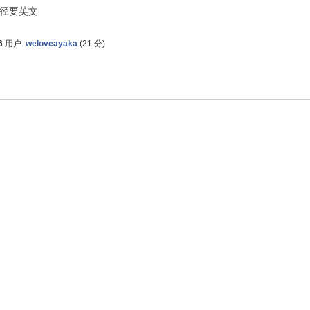
径要英文
6
用户:
weloveayaka
(
21
分)