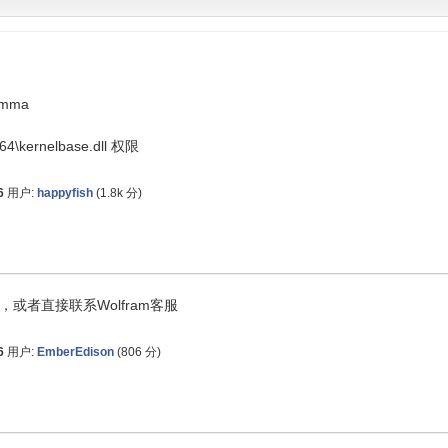
mma
4\kernelbase.dll 权限
6
用户:
happyfish
(
1.8k
分)
或者直接联系Wolfram客服
6
用户:
EmberEdison
(
806
分)