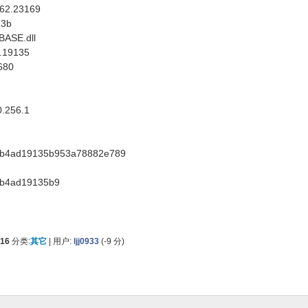
2.23169
3b
SE.dll
19135
80
.256.1
ad19135b953a78882e789
4ad19135b9
016
分类:
其它
|
用户:
ljj0933
(
-9
分)