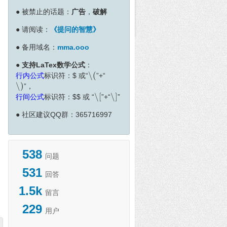
●
被禁止的话题：
广告
，
破解
●
请阅读：
《提问的智慧》
●
备用域名：
mma.ooo
●
支持LaTex数学公式
：
∖
(
行内公式
标识符：
$
或“
”+“
∖
(
∖
)
”，
∖
)
∖
[
∖
]
行间公式
标识符：
$
$
或 “
”+“
”
∖
[
∖
]
●
社区建议QQ群：365716997
538
问题
531
回答
1.5k
留言
229
用户